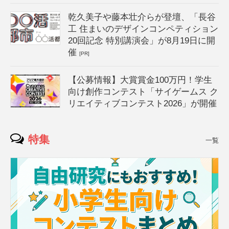
乾久美子や藤本壮介らが登壇、「長谷
工 住まいのデザインコンペティション
20回記念 特別講演会」が8月19日に開
催
[PR]
【公募情報】大賞賞金100万円！学生
向け創作コンテスト「サイゲームス ク
リエイティブコンテスト2026」が開催
特集
一覧