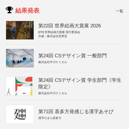
結果発表
一覧
第22回 世界絵画大賞展 2026
[PR]
世界絵画大賞展 実行委員会
共催：株式会社世界堂
第24回 CSデザイン賞 一般部門
株式会社中川ケミカル
第24回 CSデザイン賞 学生部門《学生
限定》
株式会社中川ケミカル
第71回 喜多方発感じる漢字あそび
漢字のまち喜多方