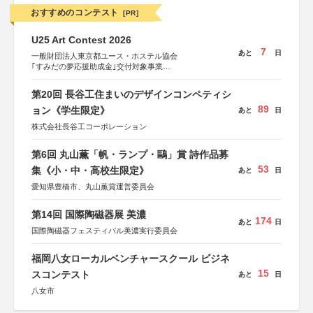
おすすめのコンテスト
[PR]
U25 Art Contest 2026
7
あと
日
一般財団法人東京都ユース・ホステル協会
｢すみだの夢応援助成金｣交付対象事業
すみだ五彩の芸術祭 連携企画
第20回 長谷工住まいのデザインコンペティシ
89
ョン《学生限定》
あと
日
株式会社長谷工コーポレーション
第6回 丸山薫「帆・ランプ・鷗」賞 詩作品募
53
集《小・中・高校生限定》
あと
日
愛知県豊橋市、丸山薫賞運営委員会
第14回 国際陶磁器展 美濃
174
あと
日
国際陶磁器フェスティバル美濃実行委員会
福岡八女ローカルベンチャースクール ビジネ
15
スコンテスト
あと
日
八女市