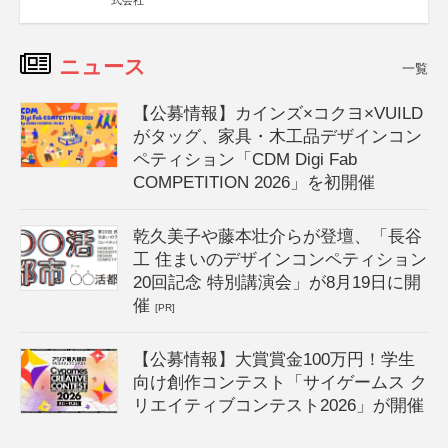
式会社
ニュース
一覧
【公募情報】カインズ×コクヨ×VUILD
がタッグ、家具・木工品デザインコン
ペティション「CDM Digi Fab
COMPETITION 2026」を初開催
乾久美子や藤本壮介らが登壇、「長谷
工 住まいのデザインコンペティション
20回記念 特別講演会」が8月19日に開
催
[PR]
【公募情報】大賞賞金100万円！学生
向け創作コンテスト「サイゲームス ク
リエイティブコンテスト2026」が開催