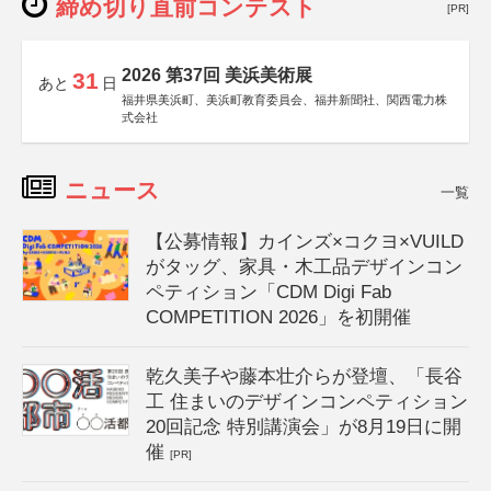
締め切り直前コンテスト
[PR]
2026 第37回 美浜美術展
31
あと
日
福井県美浜町、美浜町教育委員会、福井新聞社、関西電力株
式会社
ニュース
一覧
【公募情報】カインズ×コクヨ×VUILD
がタッグ、家具・木工品デザインコン
ペティション「CDM Digi Fab
COMPETITION 2026」を初開催
乾久美子や藤本壮介らが登壇、「長谷
工 住まいのデザインコンペティション
20回記念 特別講演会」が8月19日に開
催
[PR]