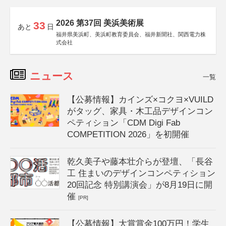
2026 第37回 美浜美術展
33
あと
日
福井県美浜町、美浜町教育委員会、福井新聞社、関西電力株
式会社
ニュース
一覧
【公募情報】カインズ×コクヨ×VUILD
がタッグ、家具・木工品デザインコン
ペティション「CDM Digi Fab
COMPETITION 2026」を初開催
乾久美子や藤本壮介らが登壇、「長谷
工 住まいのデザインコンペティション
20回記念 特別講演会」が8月19日に開
催
[PR]
【公募情報】大賞賞金100万円！学生