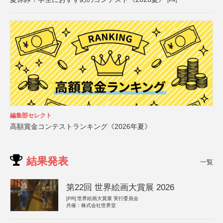
[PR]
編集部セレクト
高額賞金コンテストランキング《2026年夏》
結果発表
一覧
第22回 世界絵画大賞展 2026
[PR]
世界絵画大賞展 実行委員会
共催：株式会社世界堂