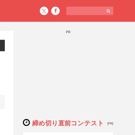
PR
締め切り直前コンテスト
[PR]