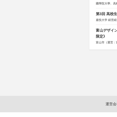
國學院大學、高
第3回 高校
嘉悦大学 経営
富山デザイン
限定》
富山市（運営：
運営会