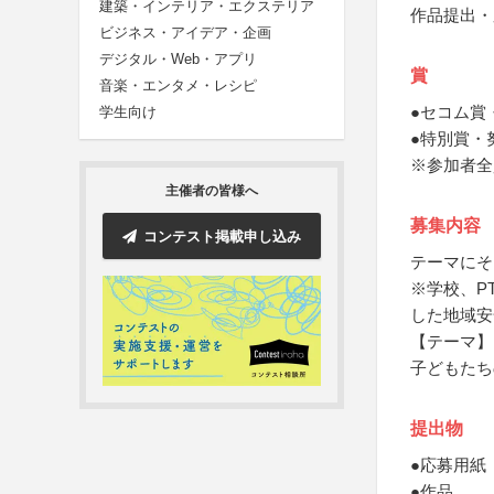
建築・インテリア・エクステリア
作品提出・
ビジネス・アイデア・企画
デジタル・Web・アプリ
賞
音楽・エンタメ・レシピ
●セコム賞
学生向け
●特別賞・
※参加者全
主催者の皆様へ
募集内容
コンテスト掲載申し込み
テーマにそ
※学校、P
した地域安
【テーマ】
子どもたち
提出物
●応募用紙
●作品