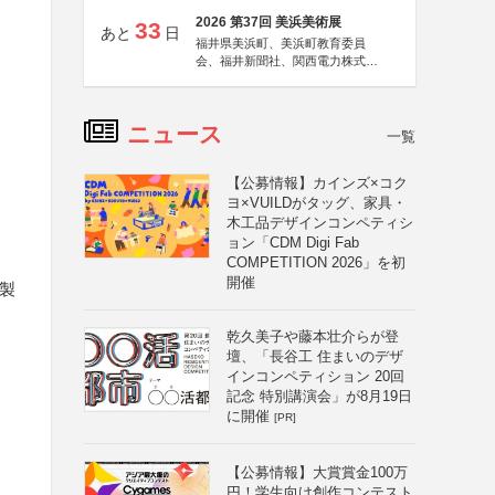
2026 第37回 美浜美術展
33
あと
日
福井県美浜町、美浜町教育委員
会、福井新聞社、関西電力株式会
社
ニュース
一覧
【公募情報】カインズ×コク
ヨ×VUILDがタッグ、家具・
木工品デザインコンペティシ
ョン「CDM Digi Fab
COMPETITION 2026」を初
開催
製
乾久美子や藤本壮介らが登
壇、「長谷工 住まいのデザ
インコンペティション 20回
記念 特別講演会」が8月19日
に開催
[PR]
【公募情報】大賞賞金100万
円！学生向け創作コンテスト