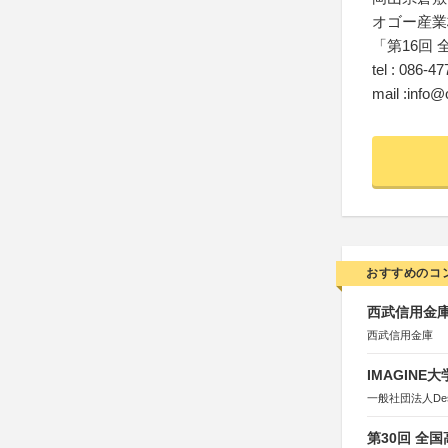
オゴー産業
「第16回
tel : 086-4
mail :info@
おすすめのコ
西武信用金庫
西武信用金庫
IMAGINE
一般社団法人Design 
第30回 全