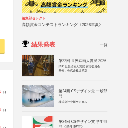
編集部セレクト
高額賞金コンテストランキング《2026年夏》
結果発表
一覧
第22回 世界絵画大賞展 2026
[PR]
世界絵画大賞展 実行委員会
共催：株式会社世界堂
第24回 CSデザイン賞 一般部
6
日
門
株式会社中川ケミカル
4
日
第24回 CSデザイン賞 学生部
門《学生限定》
8