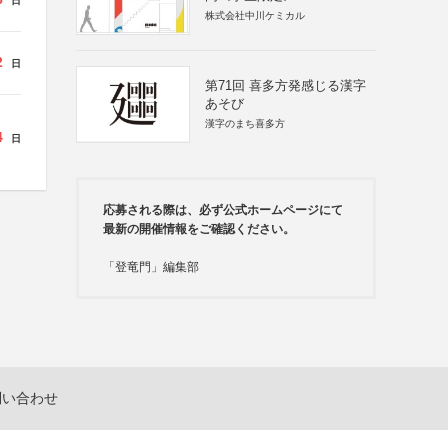
日
株式会社中川ケミカル
2
日
第71回 喜多方発感じる漢字
あそび
漢字のまち喜多方
4
日
応募される際は、必ず公式ホームページにて
最新の開催情報をご確認ください。
「登竜門」編集部
問い合わせ