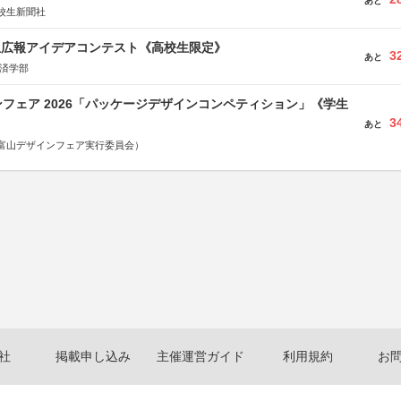
あと
校生新聞社
生広報アイデアコンテスト《高校生限定》
3
あと
経済学部
フェア 2026「パッケージデザインコンペティション」《学生
3
あと
富山デザインフェア実行委員会）
社
掲載申し込み
主催運営ガイド
利用規約
お