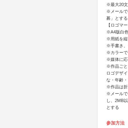
※最大20
※メールで
募」とする
【ロゴマー
※A4版白
※用紙を縦
※手書き、
※カラーで
※媒体に応
※作品ごと
ロゴデザイ
な・年齢・
※作品は折
※メールで
し、2MB以
とする
参加方法