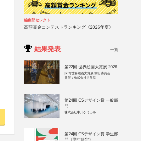
編集部セレクト
高額賞金コンテストランキング《2026年夏》
結果発表
一覧
第22回 世界絵画大賞展 2026
[PR]
世界絵画大賞展 実行委員会
共催：株式会社世界堂
第24回 CSデザイン賞 一般部
門
株式会社中川ケミカル
第24回 CSデザイン賞 学生部
門《学生限定》