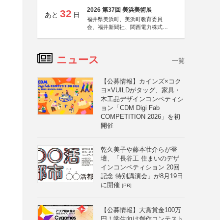
2026 第37回 美浜美術展
32
あと
日
福井県美浜町、美浜町教育委員
会、福井新聞社、関西電力株式会
社
ニュース
一覧
【公募情報】カインズ×コク
ヨ×VUILDがタッグ、家具・
木工品デザインコンペティシ
ョン「CDM Digi Fab
COMPETITION 2026」を初
開催
乾久美子や藤本壮介らが登
壇、「長谷工 住まいのデザ
インコンペティション 20回
記念 特別講演会」が8月19日
に開催
[PR]
【公募情報】大賞賞金100万
円！学生向け創作コンテスト