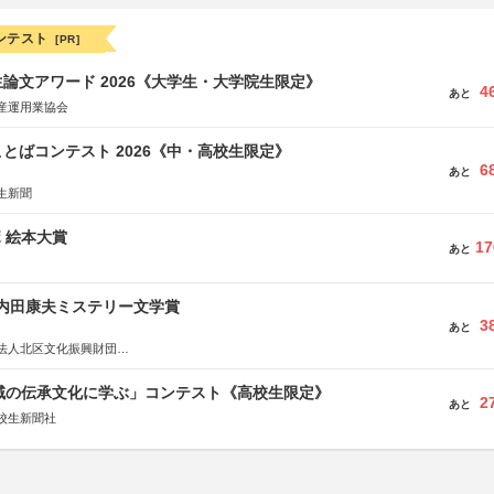
ンテスト
[PR]
論文アワード 2026《大学生・大学院生限定》
4
あと
産運用業協会
とばコンテスト 2026《中・高校生限定》
6
あと
生新聞
ボ 絵本大賞
17
あと
区内田康夫ミステリー文学賞
3
あと
法人北区文化振興財団
法人内田康夫財団
実業之日本社
地域の伝承文化に学ぶ」コンテスト《高校生限定》
2
あと
校生新聞社