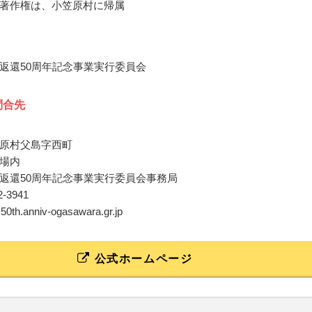
著作権は、小笠原村に帰属
返還50周年記念事業実行委員会
問合先
原村父島字西町
場内
返還50周年記念事業実行委員会事務局
-2-3941
@50th.anniv-ogasawara.gr.jp
公式ホームページ