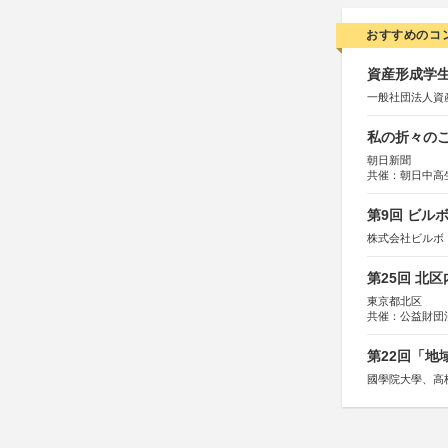
おすすめのコ
資産形成学生
一般社団法人資
私の折々のこ
朝日新聞
共催：朝日中高
第9回 ビル
株式会社ビルボ
第25回 北
東京都北区
共催：公益財団
協力：一般財団
協賛：株式会社
第22回「
國學院大學、高