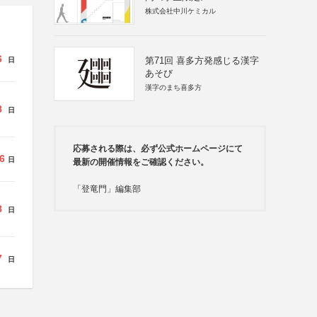
株式会社中川ケミカル
6
第71回 喜多方発感じる漢字
日
あそび
漢字のまち喜多方
8
日
応募される際は、必ず公式ホームページにて
6
日
最新の開催情報をご確認ください。
「登竜門」編集部
8
日
7
日