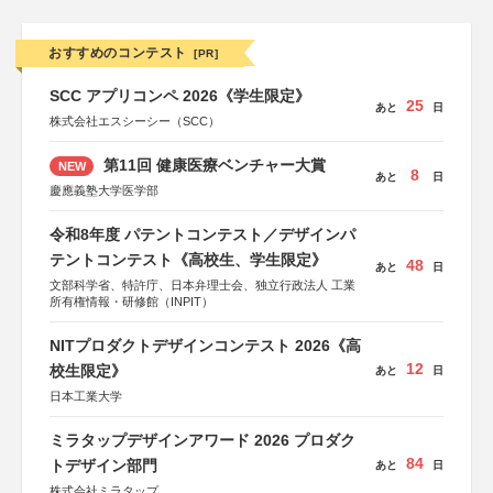
おすすめのコンテスト
[PR]
SCC アプリコンペ 2026《学生限定》
25
あと
日
株式会社エスシーシー（SCC）
第11回 健康医療ベンチャー大賞
NEW
8
あと
日
慶應義塾大学医学部
令和8年度 パテントコンテスト／デザインパ
テントコンテスト《高校生、学生限定》
48
あと
日
文部科学省、特許庁、日本弁理士会、独立行政法人 工業
所有権情報・研修館（INPIT）
NITプロダクトデザインコンテスト 2026《高
12
校生限定》
あと
日
日本工業大学
ミラタップデザインアワード 2026 プロダク
84
トデザイン部門
あと
日
株式会社ミラタップ