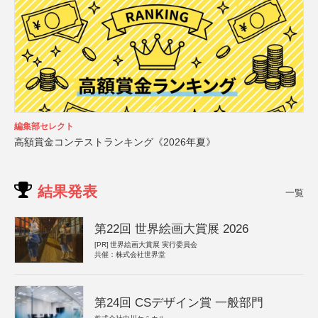
編集部セレクト
高額賞金コンテストランキング《2026年夏》
結果発表
一覧
第22回 世界絵画大賞展 2026
[PR]
世界絵画大賞展 実行委員会
共催：株式会社世界堂
第24回 CSデザイン賞 一般部門