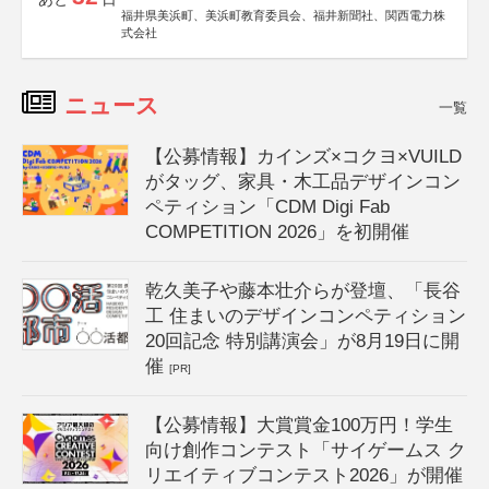
福井県美浜町、美浜町教育委員会、福井新聞社、関西電力株
式会社
ニュース
一覧
【公募情報】カインズ×コクヨ×VUILD
がタッグ、家具・木工品デザインコン
ペティション「CDM Digi Fab
COMPETITION 2026」を初開催
乾久美子や藤本壮介らが登壇、「長谷
工 住まいのデザインコンペティション
20回記念 特別講演会」が8月19日に開
催
[PR]
【公募情報】大賞賞金100万円！学生
向け創作コンテスト「サイゲームス ク
リエイティブコンテスト2026」が開催