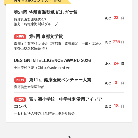
おすすめのコンテスト
[PR]
第34回 特種東海製紙 紙わざ大賞
23
あと
日
特種東海製紙株式会社
協力：特種東海製紙グループ
特別協賛：静岡県長泉町
第6回 京都文学賞
NEW
275
あと
日
京都文学賞実行委員会（京都市、京都新聞、一般社団法人
京都出版文化協会 等）
協力：京都府書店商業組合、朝日新聞出版、
KADOKAWA、河出書房新社、幻冬舎、講談社、光文社、
DESIGN INTELLIGENCE AWARD 2026
集英社、小学館、祥伝社、新潮社、淡交社、ちいさいミシ
24
あと
日
マ社、徳間書店、早川書房、PHP研究所、双葉社、文藝春
中国美術学院（China Academy of Art）
秋、ポプラ社、毎日新聞出版
第11回 健康医療ベンチャー大賞
NEW
8
あと
日
慶應義塾大学医学部
宮ヶ瀬小学校・中学校利活用アイデア
NEW
18
コンペ
あと
日
一般社団法人神奈川県建築士事務所協会
PR