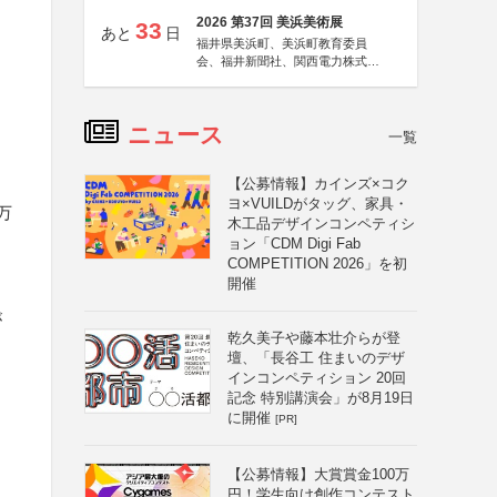
2026 第37回 美浜美術展
33
あと
日
福井県美浜町、美浜町教育委員
会、福井新聞社、関西電力株式会
社
ニュース
一覧
【公募情報】カインズ×コク
ヨ×VUILDがタッグ、家具・
万
木工品デザインコンペティシ
ョン「CDM Digi Fab
COMPETITION 2026」を初
開催
が
乾久美子や藤本壮介らが登
壇、「長谷工 住まいのデザ
インコンペティション 20回
記念 特別講演会」が8月19日
に開催
[PR]
【公募情報】大賞賞金100万
円！学生向け創作コンテスト