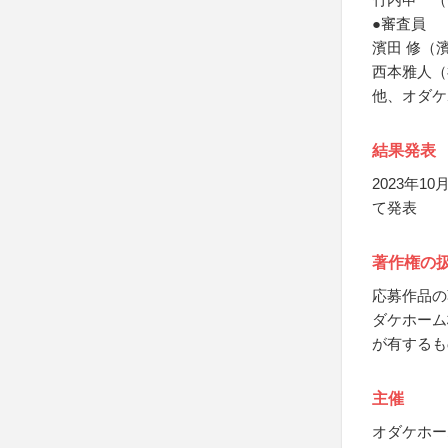
●審査員
濱田 修（
西本雅人（
他、オダケ
結果発表
2023年
て発表
著作権の
応募作品の
ダケホーム
が有するも
主催
オダケホー