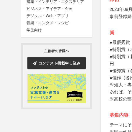
建築・インテリア・エクステリア
ビジネス・アイデア・企画
2023年08月
デジタル・Web・アプリ
事前登録締
音楽・エンタメ・レシピ
学生向け
賞
●最優秀賞
●特別賞（
主催者の皆様へ
●特別賞（
コンテスト掲載申し込み
円
●優秀賞（
●佳作（各
※短大・専
あれば、そ
※高校の部
募集内容
テーマにそ
※同一作品