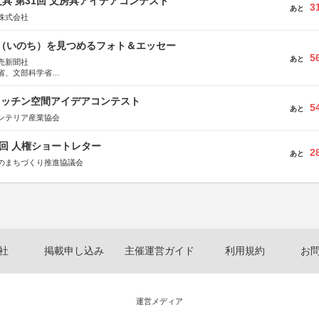
具 第31回 文房具アイデアコンテスト
3
あと
株式会社
命（いのち）を見つめるフォト＆エッセー
5
あと
売新聞社
省、文部科学省
日動火災保険株式会社、東京海上日動あんしん生命保険株式会社
キッチン空間アイデアコンテスト
5
あと
ンテリア産業協会
5回 人権ショートレター
2
あと
のまちづくり推進協議会
社
掲載申し込み
主催運営ガイド
利用規約
お
運営メディア