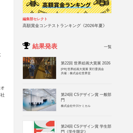
編集部セレクト
高額賞金コンテストランキング《2026年夏》
結果発表
一覧
に
第22回 世界絵画大賞展 2026
[PR]
世界絵画大賞展 実行委員会
共催：株式会社世界堂
、オ
第24回 CSデザイン賞 一般部
会社
門
株式会社中川ケミカル
第24回 CSデザイン賞 学生部
門《学生限定》