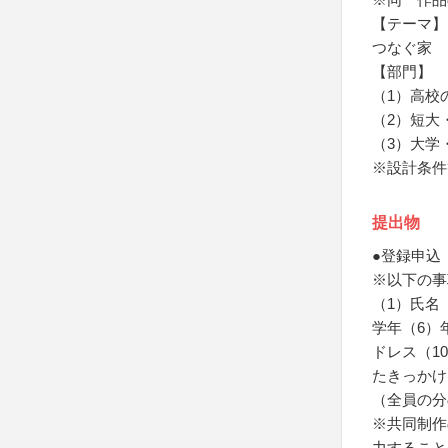
【テーマ】
つなぐ家
【部門】
（1）高校
（2）短大
（3）大学
※設計条件
提出物
●登録申込
※以下の事
（1）氏名
学年（6）
ドレス（1
たきっかけ
（全員の分
※共同制作
力すること