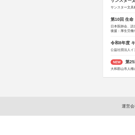
サンスター文
サンスター文具
第10回 生
日本医師会、読
後援：厚生労働
協賛：東京海上
令和8年度 
公益社団法人イ
第2
NEW
大和郡山市人権
運営会