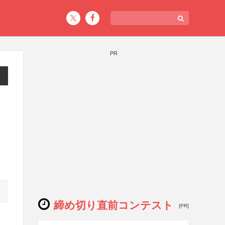
PR
締め切り直前コンテスト
[PR]