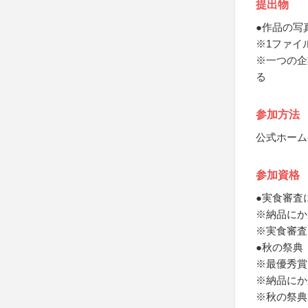
提出物
●作品の写
※1ファイル
※一つの企
る
参加方法
公式ホーム
参加資格
●実食審査
※納品にか
※実食審査
●秋の祭典
※最優秀賞
※納品にか
※秋の祭典