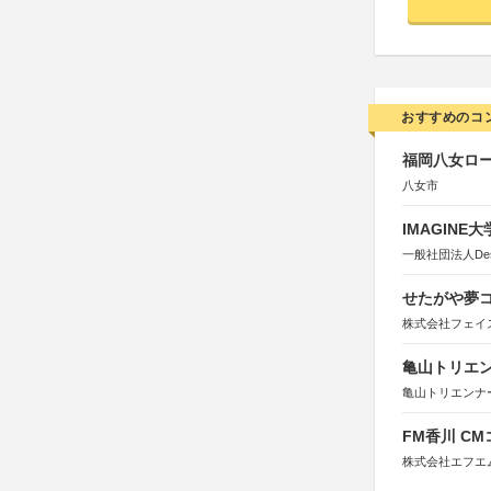
おすすめのコ
福岡八女ロ
八女市
IMAGINE
一般社団法人Design 
せたがや夢コ
株式会社フェイ
亀山トリエンナ
亀山トリエンナ
FM香川 C
株式会社エフエ