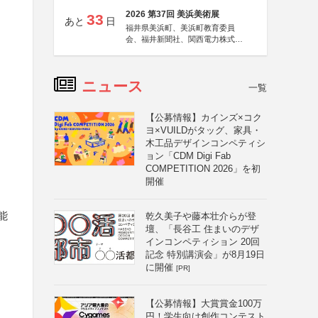
2026 第37回 美浜美術展
33
あと
日
福井県美浜町、美浜町教育委員
会、福井新聞社、関西電力株式会
社
ニュース
一覧
【公募情報】カインズ×コク
ヨ×VUILDがタッグ、家具・
木工品デザインコンペティシ
ョン「CDM Digi Fab
COMPETITION 2026」を初
開催
能
乾久美子や藤本壮介らが登
壇、「長谷工 住まいのデザ
インコンペティション 20回
記念 特別講演会」が8月19日
に開催
[PR]
【公募情報】大賞賞金100万
円！学生向け創作コンテスト