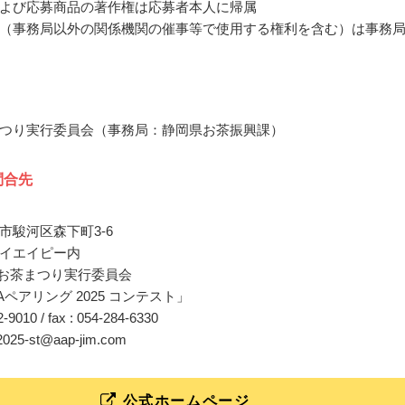
よび応募商品の著作権は応募者本人に帰属
（事務局以外の関係機関の催事等で使用する権利を含む）は事務
つり実行委員会（事務局：静岡県お茶振興課）
問合先
市駿河区森下町3-6
イエイピー内
界お茶まつり実行委員会
EAペアリング 2025 コンテスト」
02-9010 / fax : 054-284-6330
a2025-st@aap-jim.com
公式ホームページ