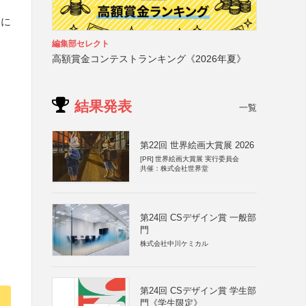
局に
編集部セレクト
高額賞金コンテストランキング《2026年夏》
結果発表
一覧
第22回 世界絵画大賞展 2026
[PR]
世界絵画大賞展 実行委員会
共催：株式会社世界堂
第24回 CSデザイン賞 一般部
門
株式会社中川ケミカル
第24回 CSデザイン賞 学生部
門《学生限定》