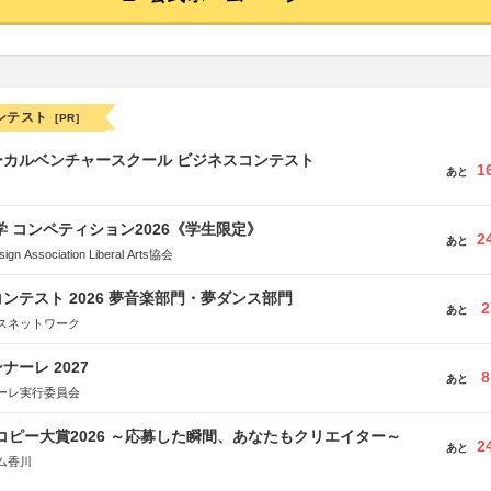
ンテスト
[PR]
ーカルベンチャースクール ビジネスコンテスト
1
あと
大学 コンペティション2026《学生限定》
2
あと
Association Liberal Arts協会
ンテスト 2026 夢音楽部門・夢ダンス部門
2
あと
スネットワーク
ーレ 2027
8
あと
ーレ実行委員会
Mコピー大賞2026 ～応募した瞬間、あなたもクリエイター～
2
あと
ム香川