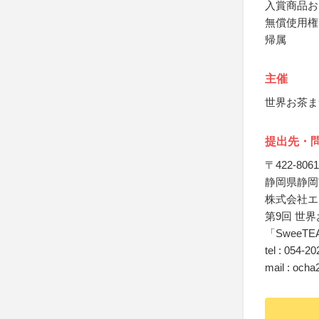
入賞商品お
無償使用権
帰属
主催
世界お茶ま
提出先・
〒422-8061
静岡県静岡
株式会社エ
第9回 世
「SweeT
tel : 054-2
mail : och