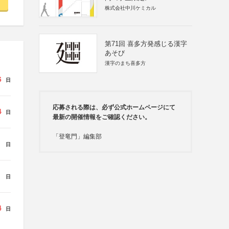
株式会社中川ケミカル
第71回 喜多方発感じる漢字
あそび
漢字のまち喜多方
6
日
応募される際は、必ず公式ホームページにて
4
日
最新の開催情報をご確認ください。
「登竜門」編集部
日
日
4
日