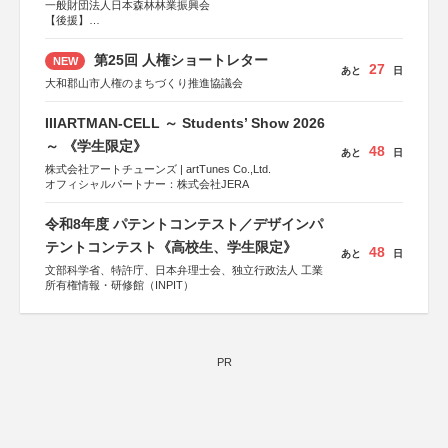
一般財団法人日本森林林業振興会
【後援】
総務省消防庁、文部科学省、林野庁、全国森林組合連合
会、森林火災対策協会
第25回 人権ショートレター
NEW
27
あと
日
大和郡山市人権のまちづくり推進協議会
IIIARTMAN-CELL ～ Students’ Show 2026
～ 《学生限定》
48
あと
日
株式会社アートチューンズ | artTunes Co.,Ltd.
オフィシャルパートナー：株式会社JERA
令和8年度 パテントコンテスト／デザインパ
テントコンテスト《高校生、学生限定》
48
あと
日
文部科学省、特許庁、日本弁理士会、独立行政法人 工業
所有権情報・研修館（INPIT）
PR