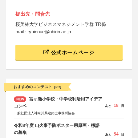
提出先・問合先
桜美林大学ビジネスマネジメント学群 TR係
mail : ryuinoue@obirin.ac.jp
公式ホームページ
おすすめのコンテスト
[PR]
宮ヶ瀬小学校・中学校利活用アイデア
NEW
18
コンペ
あと
日
一般社団法人神奈川県建築士事務所協会
令和8年度 山火事予防ポスター用原画・標語
の募集
54
あと
日