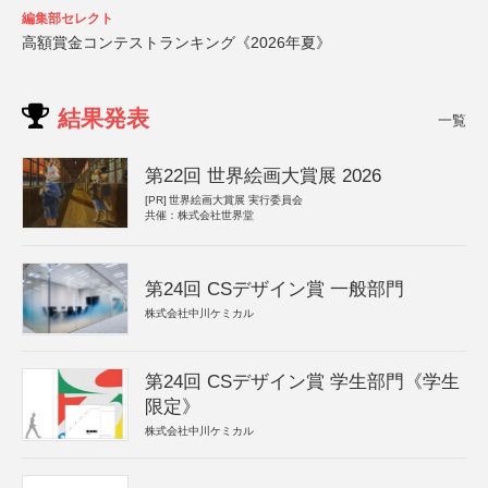
編集部セレクト
高額賞金コンテストランキング《2026年夏》
結果発表
一覧
第22回 世界絵画大賞展 2026
[PR]
世界絵画大賞展 実行委員会
共催：株式会社世界堂
第24回 CSデザイン賞 一般部門
株式会社中川ケミカル
第24回 CSデザイン賞 学生部門《学生
限定》
株式会社中川ケミカル