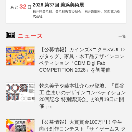
2026 第37回 美浜美術展
32
あと
日
福井県美浜町、美浜町教育委員会、福井新聞社、関西電力株
式会社
ニュース
一覧
【公募情報】カインズ×コクヨ×VUILD
がタッグ、家具・木工品デザインコン
ペティション「CDM Digi Fab
COMPETITION 2026」を初開催
乾久美子や藤本壮介らが登壇、「長谷
工 住まいのデザインコンペティション
20回記念 特別講演会」が8月19日に開
催
[PR]
【公募情報】大賞賞金100万円！学生
向け創作コンテスト「サイゲームス ク