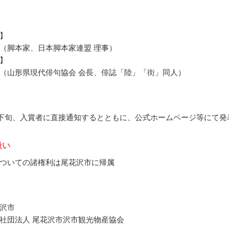
】
（脚本家、日本脚本家連盟 理事）
】
（山形県現代俳句協会 会長、俳誌「陸」「街」同人）
3月下旬、入賞者に直接通知するとともに、公式ホームページ等にて発
扱い
ついての諸権利は尾花沢市に帰属
沢市
社団法人 尾花沢市沢市観光物産協会