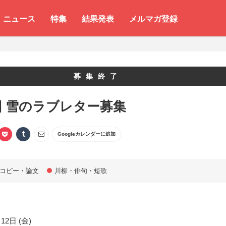
ニュース
特集
結果発表
メルマガ登録
募集終了
回 雪のラブレター募集
Googleカレンダーに追加
コピー・論文
川柳・俳句・短歌
12日 (金)