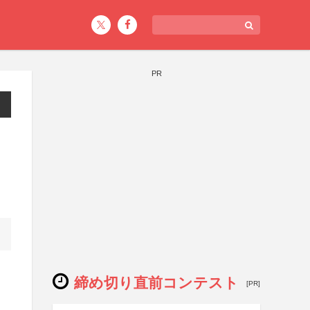
PR
締め切り直前コンテスト
[PR]