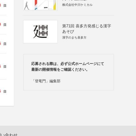
8
株式会社中川ケミカル
日
9
日
第71回 喜多方発感じる漢字
あそび
漢字のまち喜多方
5
日
応募される際は、必ず公式ホームページにて
6
日
最新の開催情報をご確認ください。
「登竜門」編集部
6
日
問い合わせ