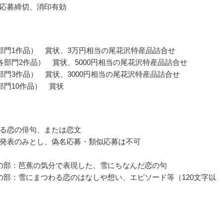
応募締切、消印有効
部門1作品） 賞状、3万円相当の尾花沢特産品詰合せ
各部門2作品） 賞状、5000円相当の尾花沢特産品詰合せ
部門3作品） 賞状、3000円相当の尾花沢特産品詰合せ
部門10作品） 賞状
る恋の俳句、または恋文
発表のみとし、偽名応募・類似応募は不可
の部：芭蕉の気分で表現した、雪にちなんだ恋の句
の部：雪にまつわる恋のはなしや想い、エピソード等（120文字以