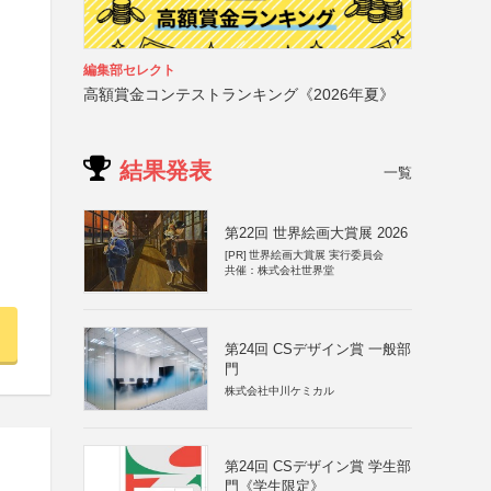
編集部セレクト
高額賞金コンテストランキング《2026年夏》
結果発表
一覧
第22回 世界絵画大賞展 2026
[PR]
世界絵画大賞展 実行委員会
共催：株式会社世界堂
第24回 CSデザイン賞 一般部
門
株式会社中川ケミカル
第24回 CSデザイン賞 学生部
門《学生限定》