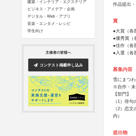
建築・インテリア・エクステリア
作品提出・
ビジネス・アイデア・企画
デジタル・Web・アプリ
賞
音楽・エンタメ・レシピ
●大賞（各
学生向け
●優秀賞（
●佳作（各
●入選（各
主催者の皆様へ
コンテスト掲載申し込み
募集内容
雪にまつわ
※自作・未
【部門】
（1）俳句
（2）恋文
内）
提出物