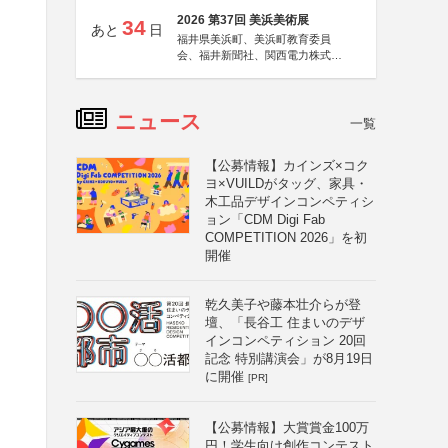
2026 第37回 美浜美術展
34
あと
日
福井県美浜町、美浜町教育委員
会、福井新聞社、関西電力株式会
社
ニュース
一覧
【公募情報】カインズ×コク
ヨ×VUILDがタッグ、家具・
木工品デザインコンペティシ
ョン「CDM Digi Fab
COMPETITION 2026」を初
開催
乾久美子や藤本壮介らが登
壇、「長谷工 住まいのデザ
インコンペティション 20回
記念 特別講演会」が8月19日
に開催
[PR]
【公募情報】大賞賞金100万
円！学生向け創作コンテスト