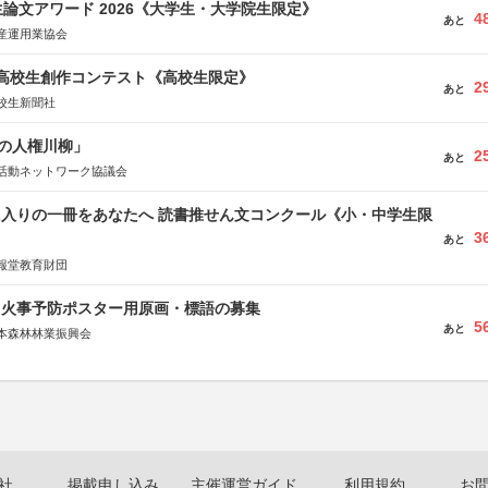
論文アワード 2026《大学生・大学院生限定》
4
あと
産運用業協会
国高校生創作コンテスト《高校生限定》
2
あと
校生新聞社
の人権川柳」
2
あと
活動ネットワーク協議会
に入りの一冊をあなたへ 読書推せん文コンクール《小・中学生限
3
あと
報堂教育財団
山火事予防ポスター用原画・標語の募集
5
あと
本森林林業振興会
文部科学省、林野庁、全国森林組合連合会、森林火災対策協会
社
掲載申し込み
主催運営ガイド
利用規約
お