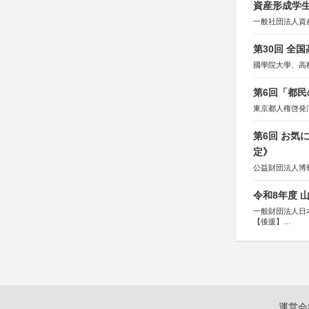
資産形成学生
一般社団法人資
第30回 全
國學院大學、高
第6回「都民
東京都人権啓発
第6回 お気
定》
公益財団法人博
令和8年度 
一般財団法人日
【後援】
総務省消防庁、
運営会