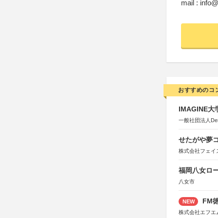
mail : info
おすすめのコ
IMAGINE
一般社団法人Design 
せたがや夢コ
株式会社フェイ
福岡八女ロ
八女市
FM徳
NEW
株式会社エフエ