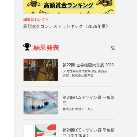
編集部セレクト
高額賞金コンテストランキング《2026年夏》
結果発表
一覧
第22回 世界絵画大賞展 2026
[PR]
世界絵画大賞展 実行委員会
共催：株式会社世界堂
第24回 CSデザイン賞 一般部
門
株式会社中川ケミカル
第24回 CSデザイン賞 学生部
門《学生限定》