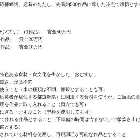
応募締切、必着※ただし、先着約500作品に達した時点で締切とす
ランプリ）（1作品） 賞金50万円
1作品） 賞金20万円
4作品） 賞金10万円
特色ある食材・食文化を生かした「おむすび」
重さ、形は不問
使うこと（米の種類は不問、雑穀とすることも可）
応募者が居住する都道府県）に関連する食材を使うか、ご当地の
理を作品に取り入れること（両方でも可）
にぎる・むすぶこと（型枠を使用しても可）
内で作れる作品とすること（下準備の時間は含まない／ご飯炊き上
備とする）
されている材料を使用し、再現調理が可能な作品とすること