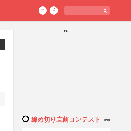
PR
締め切り直前コンテスト
[PR]