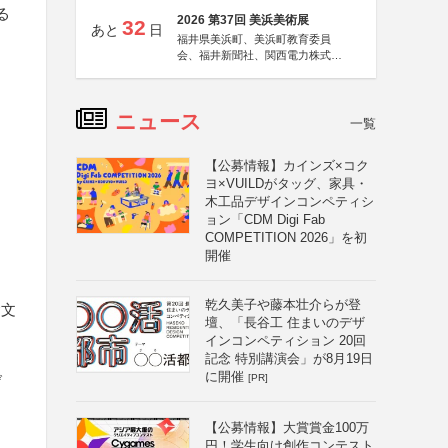
る
2026 第37回 美浜美術展
32
あと
日
福井県美浜町、美浜町教育委員
会、福井新聞社、関西電力株式会
社
ニュース
一覧
【公募情報】カインズ×コク
ヨ×VUILDがタッグ、家具・
木工品デザインコンペティシ
ョン「CDM Digi Fab
COMPETITION 2026」を初
開催
乾久美子や藤本壮介らが登
食文
壇、「長谷工 住まいのデザ
インコンペティション 20回
記念 特別講演会」が8月19日
に開催
[PR]
げ
【公募情報】大賞賞金100万
円！学生向け創作コンテスト