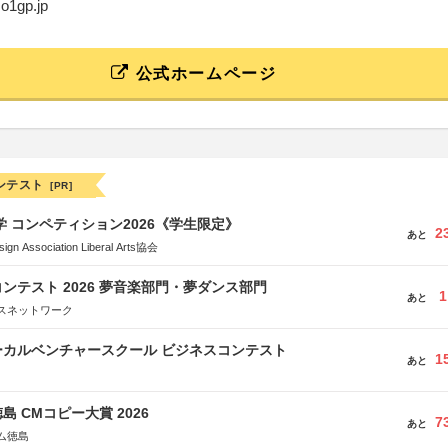
@o1gp.jp
公式ホームページ
ンテスト
[PR]
大学 コンペティション2026《学生限定》
2
あと
Association Liberal Arts協会
ンテスト 2026 夢音楽部門・夢ダンス部門
1
あと
スネットワーク
ーカルベンチャースクール ビジネスコンテスト
1
あと
島 CMコピー大賞 2026
7
あと
ム徳島