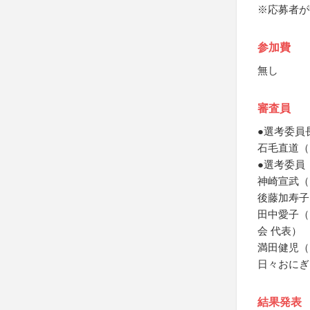
※応募者が
参加費
無し
審査員
●選考委員
石毛直道（
●選考委員
神崎宣武（
後藤加寿子
田中愛子（
会 代表）
満田健児（
日々おにぎ
結果発表