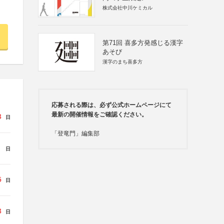
株式会社中川ケミカル
第71回 喜多方発感じる漢字
あそび
漢字のまち喜多方
応募される際は、必ず公式ホームページにて
最新の開催情報をご確認ください。
3
日
「登竜門」編集部
日
5
日
3
日