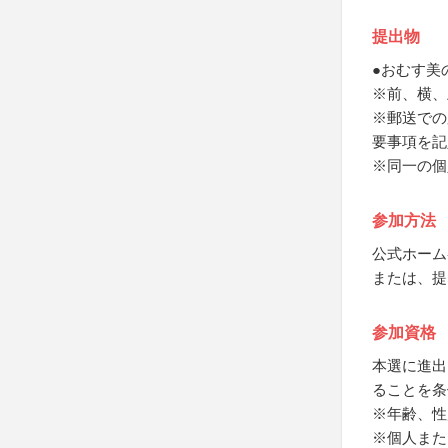
提出物
●おむす美
※前、横、上
※郵送での
要事項を記
※同一の個
参加方法
公式ホーム
または、提
参加資格
本選に進出
ることを条
※年齢、性
※個人また