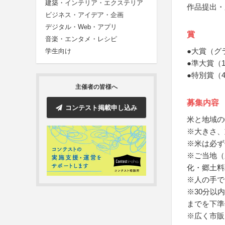
建築・インテリア・エクステリア
作品提出・
ビジネス・アイデア・企画
デジタル・Web・アプリ
賞
音楽・エンタメ・レシピ
●大賞（グ
学生向け
●準大賞（
●特別賞（
主催者の皆様へ
募集内容
コンテスト掲載申し込み
米と地域の
※大きさ、
※米は必ず
※ご当地（
化・郷土料
※人の手で
※30分以
までを下準
※広く市販