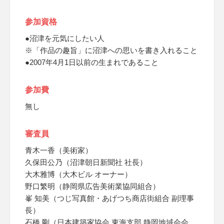
参加資格
●沼津を元気にしたい人
※「作品の趣旨」に沼津への思いを書き入れること
●2007年4月1日以前の生まれであること
参加費
無し
審査員
青木一香（美術家）
久保田公乃（沼津朝日新聞社 社長）
大木雅博（大木ビル オーナー）
野口繁明（静岡県広告美術業協同組合）
峯 知美（つじ写真館・あげつち商店街組合 副理事
長）
石橋 剛（日本建築家協会 東海支部 静岡地域会会