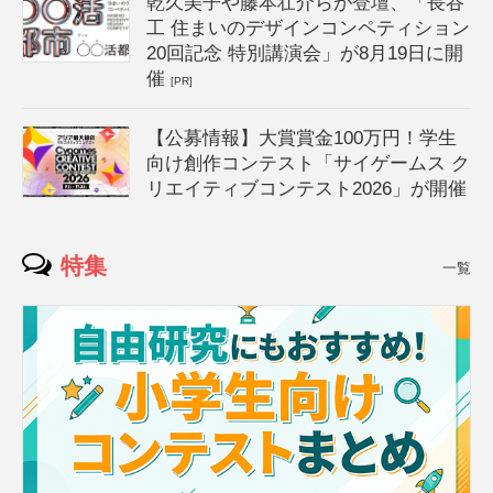
乾久美子や藤本壮介らが登壇、「長谷
工 住まいのデザインコンペティション
20回記念 特別講演会」が8月19日に開
催
[PR]
【公募情報】大賞賞金100万円！学生
向け創作コンテスト「サイゲームス ク
リエイティブコンテスト2026」が開催
特集
一覧