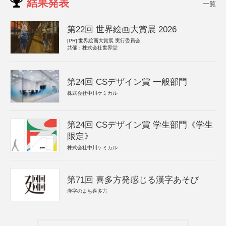
結果発表
一覧
第22回 世界絵画大賞展 2026
[PR]
世界絵画大賞展 実行委員会
共催：株式会社世界堂
第24回 CSデザイン賞 一般部門
株式会社中川ケミカル
第24回 CSデザイン賞 学生部門《学生
限定》
株式会社中川ケミカル
第71回 喜多方発感じる漢字あそび
漢字のまち喜多方