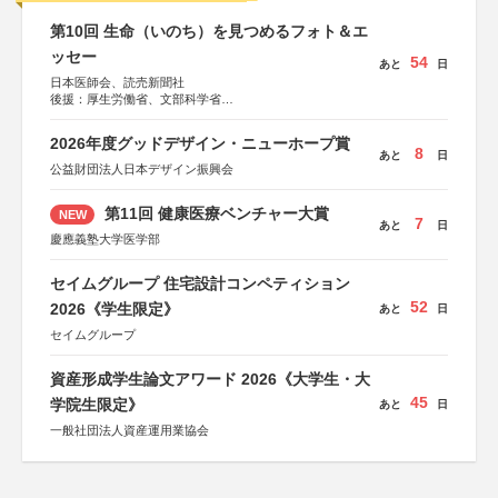
第10回 生命（いのち）を見つめるフォト＆エ
ッセー
54
あと
日
日本医師会、読売新聞社
後援：厚生労働省、文部科学省
協賛：東京海上日動火災保険株式会社、東京海上日動あん
しん生命保険株式会社
2026年度グッドデザイン・ニューホープ賞
8
あと
日
公益財団法人日本デザイン振興会
第11回 健康医療ベンチャー大賞
NEW
7
あと
日
慶應義塾大学医学部
セイムグループ 住宅設計コンペティション
52
2026《学生限定》
あと
日
セイムグループ
資産形成学生論文アワード 2026《大学生・大
45
学院生限定》
あと
日
一般社団法人資産運用業協会