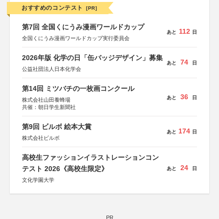
おすすめのコンテスト
[PR]
第7回 全国くにうみ漫画ワールドカップ
112
あと
日
全国くにうみ漫画ワールドカップ実行委員会
2026年版 化学の日「缶バッジデザイン」募集
74
あと
日
公益社団法人日本化学会
第14回 ミツバチの一枚画コンクール
36
あと
日
株式会社山田養蜂場
共催：朝日学生新聞社
第9回 ビルボ 絵本大賞
174
あと
日
株式会社ビルボ
高校生ファッションイラストレーションコン
24
テスト 2026《高校生限定》
あと
日
文化学園大学
PR