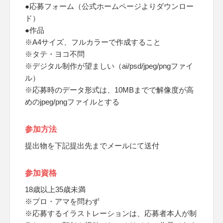
●応募フォーム（公式ホームページよりダウンロー
ド）
●作品
※A4サイズ、フルカラーで作成すること
※タテ・ヨコ不問
※デジタル制作が望ましい（ai/psd/jpeg/pngファイ
ル）
※応募時のデータ形式は、10MBまでで解像度が高
めのjpeg/pngファイルとする
参加方法
提出物を下記提出先までメールにて送付
参加資格
18歳以上35歳未満
※プロ・アマを問わず
※応募するイラストレーションは、応募者本人が制