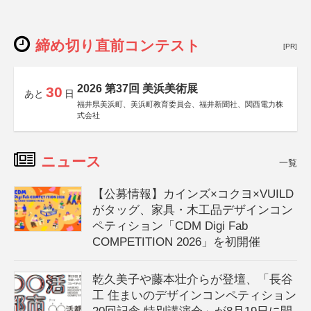
締め切り直前コンテスト
[PR]
2026 第37回 美浜美術展
30
あと
日
福井県美浜町、美浜町教育委員会、福井新聞社、関西電力株
式会社
ニュース
一覧
【公募情報】カインズ×コクヨ×VUILD
がタッグ、家具・木工品デザインコン
ペティション「CDM Digi Fab
COMPETITION 2026」を初開催
乾久美子や藤本壮介らが登壇、「長谷
工 住まいのデザインコンペティション