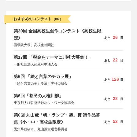
おすすめのコンテスト
[PR]
第30回 全国高校生創作コンテスト《高校生限
26
定》
あと
日
國學院大學、高校生新聞社
第17回 「税金をテーマに川柳大募集！」
22
あと
日
一般社団法人武蔵府中法人会
第6回 「絵と言葉のチカラ展」
126
あと
日
「絵と言葉のチカラ展」実行委員会
第6回「都民の人権川柳」
22
あと
日
東京都人権啓発活動ネットワーク協議会
第6回 丸山薫「帆・ランプ・鷗」賞 詩作品募
52
集《小・中・高校生限定》
あと
日
愛知県豊橋市、丸山薫賞運営委員会