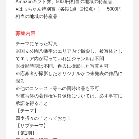
Amazonギフト券、5000円相当の地域の特産品
●はっちゃん特別賞（各期1点〈計2点〉） 5000円
相当の地域の特産品
募集内容
テーマにそった写真
※国立公園八幡平のエリア内で撮影し、被写体とし
てエリア内が写っていればジャンルは不問
※撮影時期は不問、過去に撮影した写真も可
※応募者が撮影したオリジナルかつ未発表の作品に
限る
※他のコンテスト等への同時出品も不可
※被写体の著作権や肖像権については、必ず事前に
承諾を得ること
【テーマ】
四季折々の「とっておき！」
【サブテーマ】
【第1期】