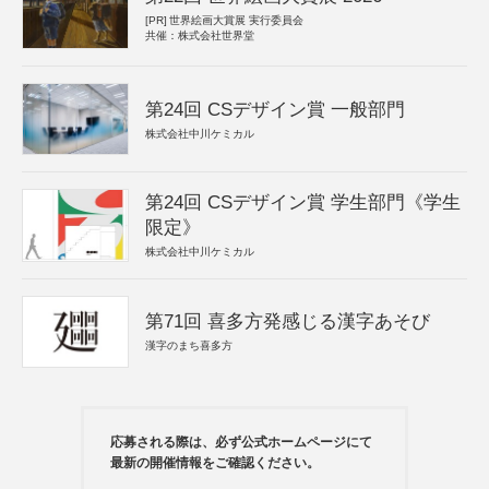
[PR]
世界絵画大賞展 実行委員会
共催：株式会社世界堂
第24回 CSデザイン賞 一般部門
株式会社中川ケミカル
第24回 CSデザイン賞 学生部門《学生
限定》
株式会社中川ケミカル
第71回 喜多方発感じる漢字あそび
漢字のまち喜多方
応募される際は、必ず公式ホームページにて
最新の開催情報をご確認ください。