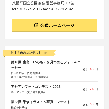
八幡平国立公園協会 運営事務局 TR係
tel : 0195-74-2111 / fax : 0195-74-2102
公式ホームページ
おすすめのコンテスト
[PR]
第10回 生命（いのち）を見つめるフォト＆エ
ッセー
56
あと
日
日本医師会、読売新聞社
後援：厚生労働省、文部科学省
協賛：東京海上日動火災保険株式会社、東京海上日動あん
しん生命保険株式会社
アセアンフォトコンテスト 2026
24
あと
日
堺・アセアン交流促進委員会
第23回 千修イラスト＆写真コンテスト
39
あと
日
株式会社千修