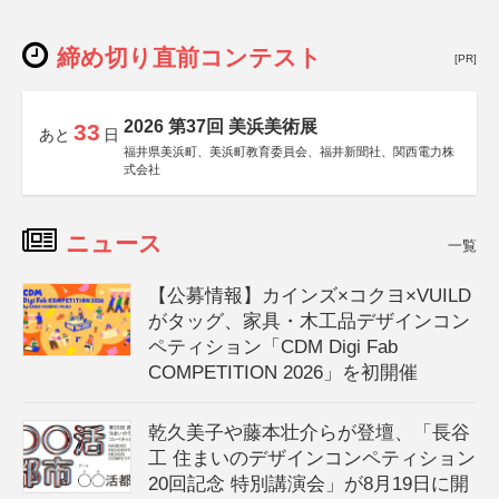
締め切り直前コンテスト
[PR]
2026 第37回 美浜美術展
33
あと
日
福井県美浜町、美浜町教育委員会、福井新聞社、関西電力株
式会社
ニュース
一覧
【公募情報】カインズ×コクヨ×VUILD
がタッグ、家具・木工品デザインコン
ペティション「CDM Digi Fab
COMPETITION 2026」を初開催
乾久美子や藤本壮介らが登壇、「長谷
工 住まいのデザインコンペティション
20回記念 特別講演会」が8月19日に開