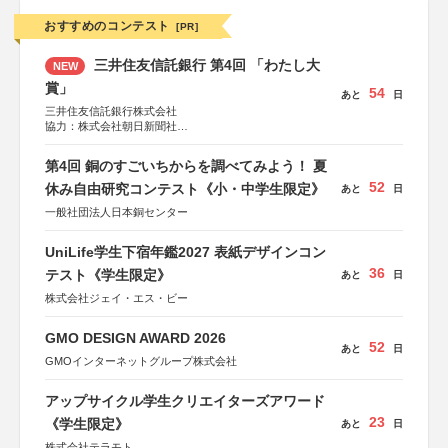
おすすめのコンテスト
[PR]
三井住友信託銀行 第4回 「わたし大
NEW
賞」
54
あと
日
三井住友信託銀行株式会社
協力：株式会社朝日新聞社
後援：日本郵便株式会社
第4回 銅のすごいちからを調べてみよう！ 夏
52
休み自由研究コンテスト《小・中学生限定》
あと
日
一般社団法人日本銅センター
UniLife学生下宿年鑑2027 表紙デザインコン
36
テスト《学生限定》
あと
日
株式会社ジェイ・エス・ビー
GMO DESIGN AWARD 2026
52
あと
日
GMOインターネットグループ株式会社
アップサイクル学生クリエイターズアワード
23
《学生限定》
あと
日
株式会社テラモト