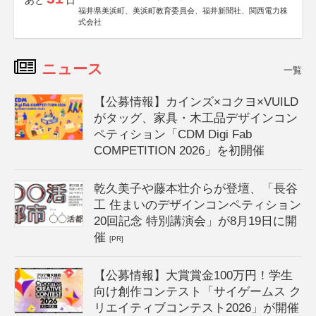
あと
日
福井県美浜町、美浜町教育委員会、福井新聞社、関西電力株
式会社
ニュース
一覧
【公募情報】カインズ×コクヨ×VUILD
がタッグ、家具・木工品デザインコン
ペティション「CDM Digi Fab
COMPETITION 2026」を初開催
乾久美子や藤本壮介らが登壇、「長谷
工 住まいのデザインコンペティション
20回記念 特別講演会」が8月19日に開
催
[PR]
【公募情報】大賞賞金100万円！学生
向け創作コンテスト「サイゲームス ク
リエイティブコンテスト2026」が開催