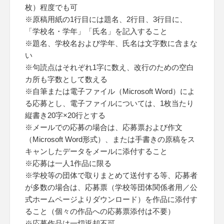
枚）程度でも可
※原稿用紙の1行目には題名、2行目、3行目に、
「学校名・学年」「氏名」を記入すること
※題名、学校名および学年、氏名は文字数に含まな
い
※句読点はそれぞれ1字に数え、改行のための空白
カ所も字数として数える
※自筆または電子ファイル（Microsoft Word）によ
る応募とし、電子ファイルについては、1枚当たり
縦書き20字×20行とする
※メールでの応募の場合は、応募票および作文
（Microsoft Word形式）、または手書きの原稿をス
キャンしたデータをメールに添付すること
※応募は一人1作品に限る
※学校等の団体で取りまとめて送付する等、応募者
が多数の場合は、応募票（学校等団体関係者用／公
式ホームページよりダウンロード）を作品に添付す
ること（個々の作品への応募票添付は不要）
※応募作品は一切返却不可