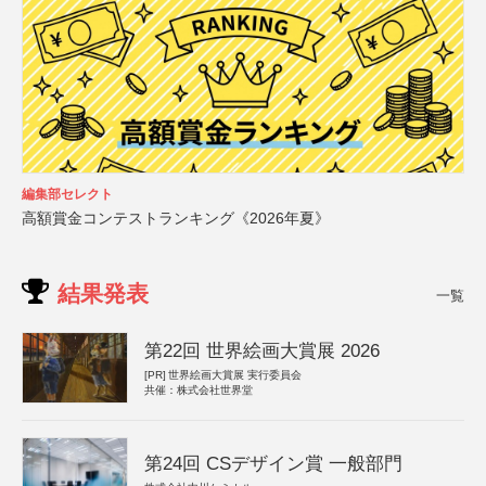
編集部セレクト
高額賞金コンテストランキング《2026年夏》
結果発表
一覧
第22回 世界絵画大賞展 2026
[PR]
世界絵画大賞展 実行委員会
共催：株式会社世界堂
第24回 CSデザイン賞 一般部門