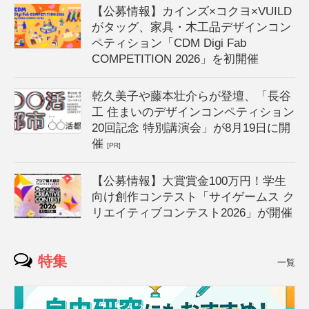
【公募情報】カインズ×コクヨ×VUILD
がタッグ、家具・木工品デザインコン
ペティション「CDM Digi Fab
COMPETITION 2026」を初開催
乾久美子や藤本壮介らが登壇、「長谷
工 住まいのデザインコンペティション
20回記念 特別講演会」が8月19日に開
催
[PR]
【公募情報】大賞賞金100万円！学生
向け創作コンテスト「サイゲームス ク
リエイティブコンテスト2026」が開催
特集
一覧