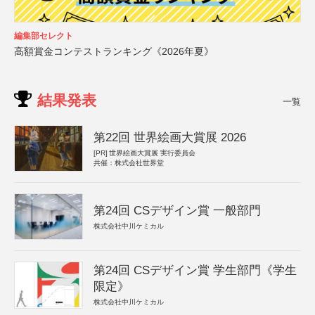
編集部セレクト
高額賞金コンテストランキング《2026年夏》
結果発表
一覧
第22回 世界絵画大賞展 2026
[PR]
世界絵画大賞展 実行委員会
共催：株式会社世界堂
第24回 CSデザイン賞 一般部門
株式会社中川ケミカル
第24回 CSデザイン賞 学生部門《学生
限定》
株式会社中川ケミカル