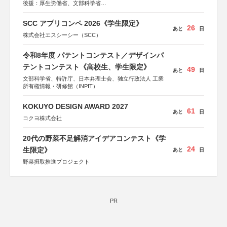
後援：厚生労働省、文部科学省
協賛：東京海上日動火災保険株式会社、東京海上日動あん
しん生命保険株式会社
SCC アプリコンペ 2026《学生限定》
26
あと
日
株式会社エスシーシー（SCC）
令和8年度 パテントコンテスト／デザインパ
テントコンテスト《高校生、学生限定》
49
あと
日
文部科学省、特許庁、日本弁理士会、独立行政法人 工業
所有権情報・研修館（INPIT）
KOKUYO DESIGN AWARD 2027
61
あと
日
コクヨ株式会社
20代の野菜不足解消アイデアコンテスト《学
24
生限定》
あと
日
野菜摂取推進プロジェクト
PR