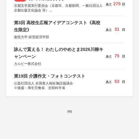
275
あと
日
京都文学賞実行委員会（京都市、京都新聞、一般社団法人
京都出版文化協会 等）
協力：京都府書店商業組合、朝日新聞出版、
KADOKAWA、河出書房新社、幻冬舎、講談社、光文社、
第3回 高校生広報アイデアコンテスト《高校
集英社、小学館、祥伝社、新潮社、淡交社、ちいさいミシ
31
マ社、徳間書店、早川書房、PHP研究所、双葉社、文藝春
生限定》
あと
日
秋、ポプラ社、毎日新聞出版
嘉悦大学 経営経済学部
詠んで貰える！ わたしのやめとま2026川柳キ
75
ャンペーン
あと
日
カルビー株式会社
第19回 介護作文・フォトコンテスト
53
あと
日
公益社団法人 全国老人福祉施設協議会
※後援：厚生労働省、文部科学省
PR