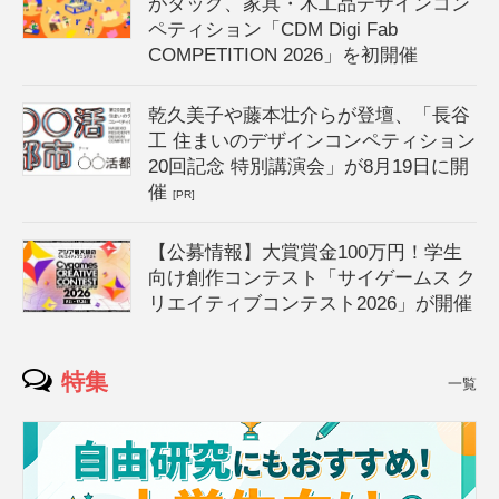
がタッグ、家具・木工品デザインコン
ペティション「CDM Digi Fab
COMPETITION 2026」を初開催
乾久美子や藤本壮介らが登壇、「長谷
工 住まいのデザインコンペティション
20回記念 特別講演会」が8月19日に開
催
[PR]
【公募情報】大賞賞金100万円！学生
向け創作コンテスト「サイゲームス ク
リエイティブコンテスト2026」が開催
特集
一覧