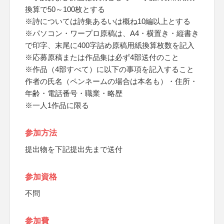
換算で50～100枚とする
※詩については詩集あるいは概ね10編以上とする
※パソコン・ワープロ原稿は、A4・横置き・縦書き
で印字、末尾に400字詰め原稿用紙換算枚数を記入
※応募原稿または作品集は必ず4部送付のこと
※作品（4部すべて）に以下の事項を記入すること
作者の氏名（ペンネームの場合は本名も）・住所・
年齢・電話番号・職業・略歴
※一人1作品に限る
参加方法
提出物を下記提出先まで送付
参加資格
不問
参加費