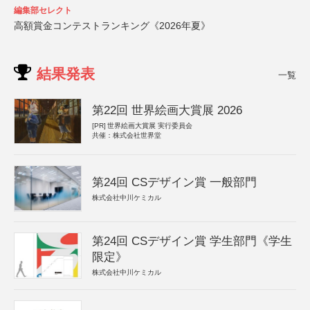
編集部セレクト
高額賞金コンテストランキング《2026年夏》
結果発表
一覧
第22回 世界絵画大賞展 2026
[PR]
世界絵画大賞展 実行委員会
共催：株式会社世界堂
第24回 CSデザイン賞 一般部門
株式会社中川ケミカル
第24回 CSデザイン賞 学生部門《学生
限定》
株式会社中川ケミカル