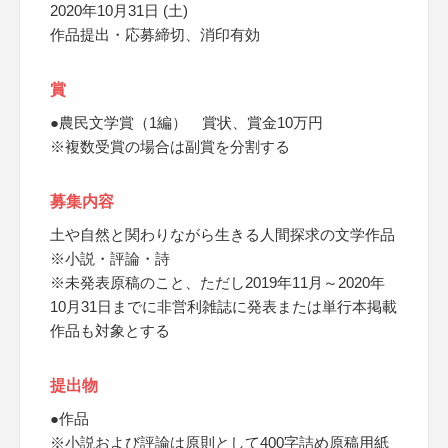
2020年10月31日 (土)
作品提出・応募締切、消印有効
賞
●農民文学賞（1編） 賞状、賞金10万円
※複数受賞の場合は副賞を分割する
募集内容
土や自然と関わりながら生きる人間探求の文学作品
※小説・評論・詩
※未発表原稿のこと、ただし2019年11月～2020年
10月31日までに非営利雑誌に発表または単行本掲載
作品も対象とする
提出物
●作品
※小説および評論は原則として400字詰め原稿用紙