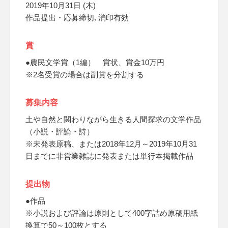
2019年10月31日 (木)
作品提出・応募締切､消印有効
賞
●農民文学賞（1編） 賞状、賞金10万円
※2名受賞の場合は副賞を分割する
募集内容
土や自然と関わりながら生きる人間探求の文学作品
（小説・評論・詩）
※未発表原稿、または2018年12月～2019年10月31
日までに非営業雑誌に発表または単行本掲載作品
提出物
●作品
※小説および評論は原則として400字詰め原稿用紙
換算で50～100枚とする