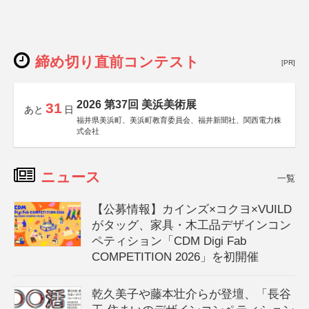
締め切り直前コンテスト
[PR]
2026 第37回 美浜美術展
31
あと
日
福井県美浜町、美浜町教育委員会、福井新聞社、関西電力株
式会社
ニュース
一覧
【公募情報】カインズ×コクヨ×VUILD
がタッグ、家具・木工品デザインコン
ペティション「CDM Digi Fab
COMPETITION 2026」を初開催
乾久美子や藤本壮介らが登壇、「長谷