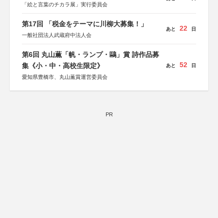
「絵と言葉のチカラ展」実行委員会
第17回 「税金をテーマに川柳大募集！」
22
あと
日
一般社団法人武蔵府中法人会
第6回 丸山薫「帆・ランプ・鷗」賞 詩作品募
52
集《小・中・高校生限定》
あと
日
愛知県豊橋市、丸山薫賞運営委員会
PR