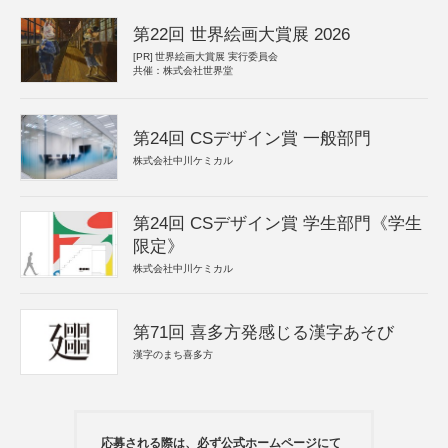
第22回 世界絵画大賞展 2026
[PR]
世界絵画大賞展 実行委員会
共催：株式会社世界堂
第24回 CSデザイン賞 一般部門
株式会社中川ケミカル
第24回 CSデザイン賞 学生部門《学生
限定》
株式会社中川ケミカル
第71回 喜多方発感じる漢字あそび
漢字のまち喜多方
応募される際は、必ず公式ホームページにて