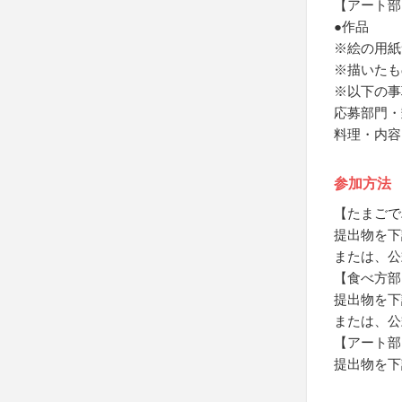
【アート部
●作品
※絵の用紙
※描いたも
※以下の事
応募部門・
料理・内容
参加方法
【たまごで
提出物を下
または、公
【食べ方部
提出物を下
または、公
【アート部
提出物を下