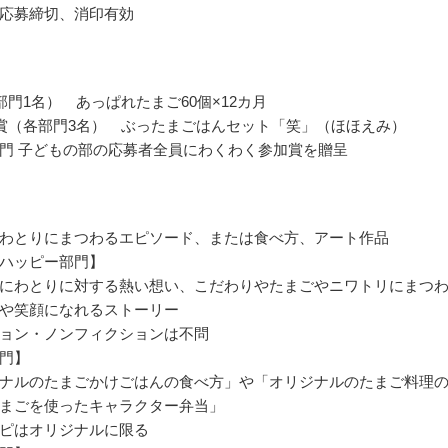
応募締切、消印有効
部門1名） あっぱれたまご60個×12カ月
賞（各部門3名） ぶったまごはんセット「笑」（ほほえみ）
門 子どもの部の応募者全員にわくわく参加賞を贈呈
わとりにまつわるエピソード、または食べ方、アート作品
ハッピー部門】
にわとりに対する熱い想い、こだわりやたまごやニワトリにまつ
や笑顔になれるストーリー
ョン・ノンフィクションは不問
門】
ナルのたまごかけごはんの食べ方」や「オリジナルのたまご料理
まごを使ったキャラクター弁当」
ピはオリジナルに限る