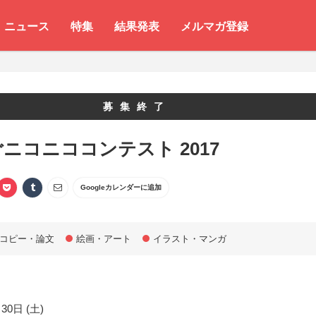
ニュース
特集
結果発表
メルマガ登録
募集終了
ニコニココンテスト 2017
Googleカレンダーに追加
コピー・論文
絵画・アート
イラスト・マンガ
30日 (土)