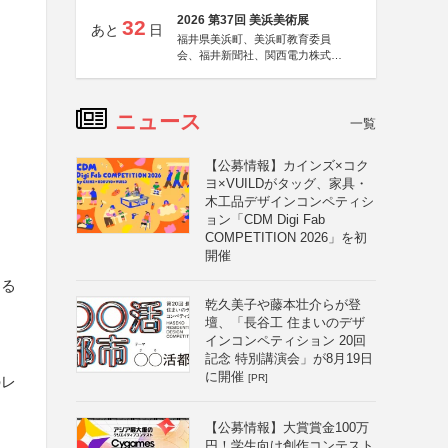
2026 第37回 美浜美術展
32
あと
日
福井県美浜町、美浜町教育委員
会、福井新聞社、関西電力株式会
社
ニュース
一覧
【公募情報】カインズ×コク
ヨ×VUILDがタッグ、家具・
木工品デザインコンペティシ
ョン「CDM Digi Fab
COMPETITION 2026」を初
開催
わる
乾久美子や藤本壮介らが登
壇、「長谷工 住まいのデザ
インコンペティション 20回
記念 特別講演会」が8月19日
に開催
[PR]
のレ
【公募情報】大賞賞金100万
円！学生向け創作コンテスト