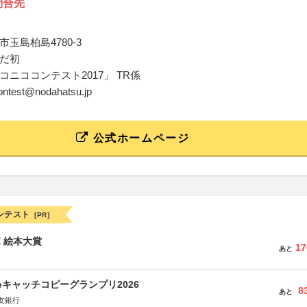
問合先
玉島柏島4780-3
だ初
コニココンテスト2017」 TR係
contest@nodahatsu.jp
公式ホームページ
ンテスト
[PR]
ボ 絵本大賞
17
あと
veキャッチコピーグランプリ2026
8
あと
友銀行