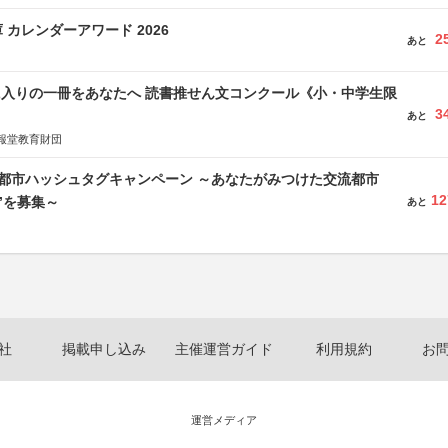
 カレンダーアワード 2026
2
あと
に入りの一冊をあなたへ 読書推せん文コンクール《小・中学生限
3
あと
報堂教育財団
流都市ハッシュタグキャンペーン ～あなたがみつけた交流都市
12
”を募集～
あと
社
掲載申し込み
主催運営ガイド
利用規約
お
運営メディア