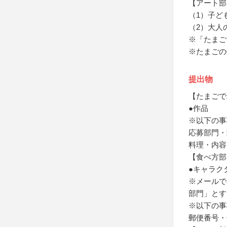
【アート部
（1）子ど
（2）大人
※「たまご
※たまごの
提出物
【たまごで
●作品
※以下の事
応募部門・
料理・内容
【食べ方部
●キャラク
※メールで
部門」とす
※以下の事
郵便番号・