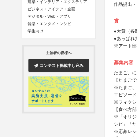
建築・インテリア・エクステリア
作品提出・
ビジネス・アイデア・企画
デジタル・Web・アプリ
賞
音楽・エンタメ・レシピ
●大賞（各
学生向け
●あっぱれ
※アート部
主催者の皆様へ
募集内容
コンテスト掲載申し込み
たまご、に
【たまごで
※たまご、
エピソード
※フィクシ
【食べ方部
※「オリジ
シピ」「た
※応募レシ