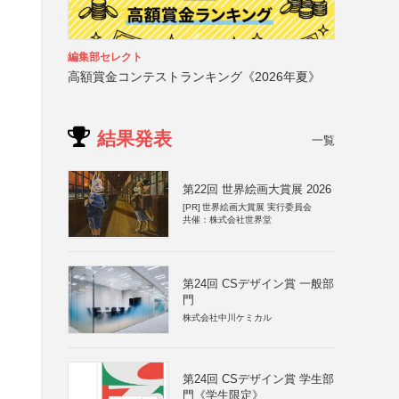
編集部セレクト
高額賞金コンテストランキング《2026年夏》
結果発表
一覧
第22回 世界絵画大賞展 2026
[PR]
世界絵画大賞展 実行委員会
共催：株式会社世界堂
第24回 CSデザイン賞 一般部
門
株式会社中川ケミカル
第24回 CSデザイン賞 学生部
門《学生限定》