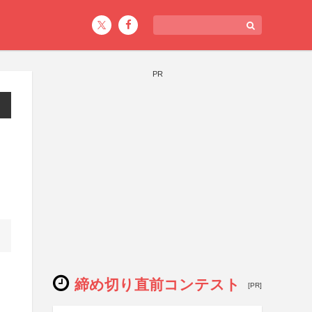
PR
締め切り直前コンテスト
[PR]