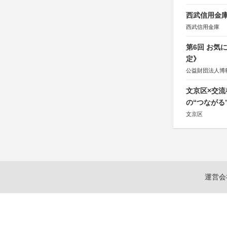
西武信用金庫
西武信用金庫
第6回 お気
定》
公益財団法人博
文京区×交
の“つながる
文京区
運営会