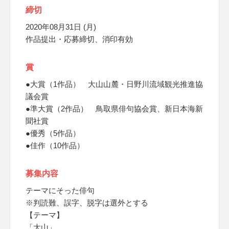
締切
2020年08月31日 (月)
作品提出・応募締切、消印有効
賞
●大賞（1作品） 大山山麓・日野川流域観光推進協
議会賞
●準大賞（2作品） 鳥取県俳句協会賞、新日本海新
聞社賞
●優秀（5作品）
●佳作（10作品）
募集内容
テーマにそった俳句
※判読難、誤字、脱字は選外とする
【テーマ】
「大山」