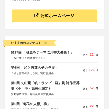
公式ホームページ
おすすめのコンテスト
[PR]
第17回 「税金をテーマに川柳大募集！」
22
あと
日
一般社団法人武蔵府中法人会
第6回 「絵と言葉のチカラ展」
126
あと
日
「絵と言葉のチカラ展」実行委員会
第6回 丸山薫「帆・ランプ・鷗」賞 詩作品募
52
集《小・中・高校生限定》
あと
日
愛知県豊橋市、丸山薫賞運営委員会
第6回「都民の人権川柳」
22
あと
日