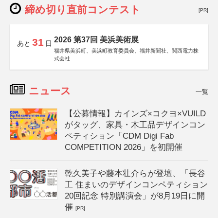
締め切り直前コンテスト
[PR]
2026 第37回 美浜美術展
31
あと
日
福井県美浜町、美浜町教育委員会、福井新聞社、関西電力株
式会社
ニュース
一覧
【公募情報】カインズ×コクヨ×VUILD
がタッグ、家具・木工品デザインコン
ペティション「CDM Digi Fab
COMPETITION 2026」を初開催
乾久美子や藤本壮介らが登壇、「長谷
工 住まいのデザインコンペティション
20回記念 特別講演会」が8月19日に開
催
[PR]