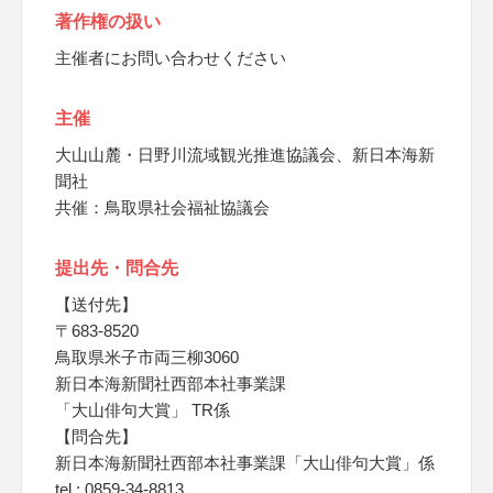
著作権の扱い
主催者にお問い合わせください
主催
大山山麓・日野川流域観光推進協議会、新日本海新
聞社
共催：鳥取県社会福祉協議会
提出先・問合先
【送付先】
〒683-8520
鳥取県米子市両三柳3060
新日本海新聞社西部本社事業課
「大山俳句大賞」 TR係
【問合先】
新日本海新聞社西部本社事業課「大山俳句大賞」係
tel : 0859-34-8813