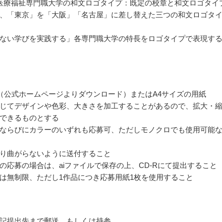
医療福祉専門職大学の和文ロゴタイプ：既定の校章と和文ロゴタイ
、「東京」を「大阪」「名古屋」に差し替えた三つの和文ロゴタ
ない学びを実践する」各専門職大学の特長をロゴタイプで表現す
（公式ホームページよりダウンロード）またはA4サイズの用紙
じてデザインや色彩、大きさを加工することがあるので、拡大・
できるものとする
ならびにカラーのいずれも応募可、ただしモノクロでも使用可能
り曲がらないように送付すること
の応募の場合は、aiファイルで保存の上、CD-Rにて提出すること
は無制限、ただし1作品につき応募用紙1枚を使用すること
記提出先まで郵送、もしくは持参