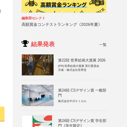
他
編集部セレクト
高額賞金コンテストランキング《2026年夏》
結果発表
一覧
第22回 世界絵画大賞展 2026
[PR]
世界絵画大賞展 実行委員会
共催：株式会社世界堂
第24回 CSデザイン賞 一般部
門
株式会社中川ケミカル
第24回 CSデザイン賞 学生部
門《学生限定》