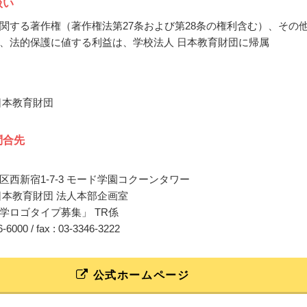
扱い
関する著作権（著作権法第27条および第28条の権利含む）、その
、法的保護に値する利益は、学校法人 日本教育財団に帰属
日本教育財団
問合先
区西新宿1-7-3 モード学園コクーンタワー
日本教育財団 法人本部企画室
学ロゴタイプ募集」 TR係
46-6000 / fax : 03-3346-3222
公式ホームページ