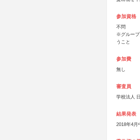
参加資格
不問
※グループ
うこと
参加費
無し
審査員
学校法人 
結果発表
2018年