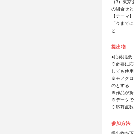
（3）東京
の組合せと
【テーマ】
「今までに
と
提出物
●応募用紙
※必要に応
しても使用
※モノクロ
のとする
※作品が折
※データで
※応募点数
参加方法
提出物を下