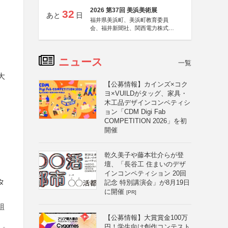
2026 第37回 美浜美術展
32
あと
日
福井県美浜町、美浜町教育委員
会、福井新聞社、関西電力株式会
社
ニュース
一覧
大
【公募情報】カインズ×コク
ヨ×VUILDがタッグ、家具・
木工品デザインコンペティシ
ョン「CDM Digi Fab
COMPETITION 2026」を初
開催
乾久美子や藤本壮介らが登
壇、「長谷工 住まいのデザ
インコンペティション 20回
タ
記念 特別講演会」が8月19日
に開催
[PR]
組
【公募情報】大賞賞金100万
円！学生向け創作コンテスト