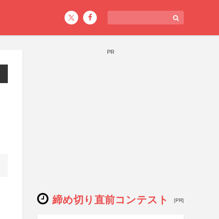
PR
締め切り直前コンテスト
[PR]