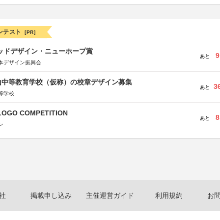
ンテスト
[PR]
グッドデザイン・ニューホープ賞
9
あと
本デザイン振興会
山中等教育学校（仮称）の校章デザイン募集
3
あと
等学校
LOGO COMPETITION
8
あと
ン
社
掲載申し込み
主催運営ガイド
利用規約
お