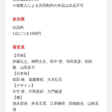
※複数人による共同制作の作品は出品不可
参加費
出品料
1点につき1500円
審査員
【洋画】
伊藤弘之、神野立生、田中 理、羽田英彦、初田
隆、山田友子
【日本画】
稲田 峻、遠藤隆稔、大月紅石
【デザイン】
今竹 翠、片岡美砂、大門敏彦
【書】
池永碧涛、井谷五雲、江草幽研、田畑曲全、山根亙
清