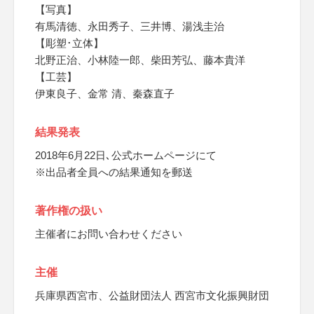
【写真】
有馬清徳、永田秀子、三井博、湯浅圭治
【彫塑･立体】
北野正治、小林陸一郎、柴田芳弘、藤本貴洋
【工芸】
伊東良子、金常 清、秦森直子
結果発表
2018年6月22日､公式ホームページにて
※出品者全員への結果通知を郵送
著作権の扱い
主催者にお問い合わせください
主催
兵庫県西宮市、公益財団法人 西宮市文化振興財団