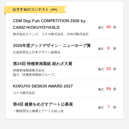
おすすめのコンテスト
[PR]
CDM Digi Fab COMPETITION 2026 by
49
CAINZ×KOKUYO×VUILD
あと
日
株式会社カインズ、コクヨ株式会社、VUILD株式会社
2026年度グッドデザイン・ニューホープ賞
8
あと
日
公益財団法人日本デザイン振興会
第34回 特種東海製紙 紙わざ大賞
22
あと
日
特種東海製紙株式会社
協力：特種東海製紙グループ
特別協賛：静岡県長泉町
KOKUYO DESIGN AWARD 2027
59
あと
日
コクヨ株式会社
第4回 健康をめざすアート公募展
7
あと
日
一般財団法人健康とアートを結ぶ会