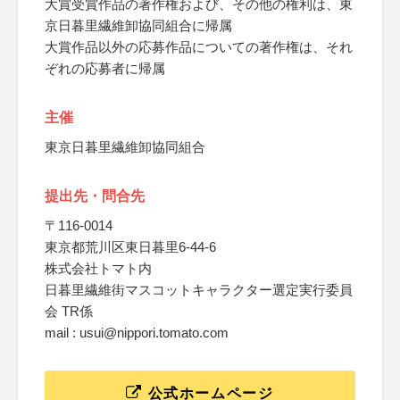
大賞受賞作品の著作権および、その他の権利は、東
京日暮里繊維卸協同組合に帰属
大賞作品以外の応募作品についての著作権は、それ
ぞれの応募者に帰属
主催
東京日暮里繊維卸協同組合
提出先・問合先
〒116-0014
東京都荒川区東日暮里6-44-6
株式会社トマト内
日暮里繊維街マスコットキャラクター選定実行委員
会 TR係
mail : usui@nippori.tomato.com
公式ホームページ