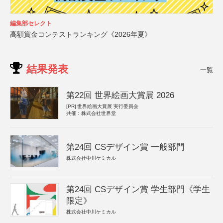
編集部セレクト
高額賞金コンテストランキング《2026年夏》
結果発表
一覧
第22回 世界絵画大賞展 2026
[PR]
世界絵画大賞展 実行委員会
共催：株式会社世界堂
第24回 CSデザイン賞 一般部門
株式会社中川ケミカル
第24回 CSデザイン賞 学生部門《学生
限定》
株式会社中川ケミカル