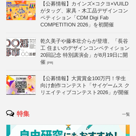
【公募情報】カインズ×コクヨ×VUILD
がタッグ、家具・木工品デザインコン
ペティション「CDM Digi Fab
COMPETITION 2026」を初開催
乾久美子や藤本壮介らが登壇、「長谷
工 住まいのデザインコンペティション
20回記念 特別講演会」が8月19日に開
催
[PR]
【公募情報】大賞賞金100万円！学生
向け創作コンテスト「サイゲームス ク
リエイティブコンテスト2026」が開催
特集
一覧