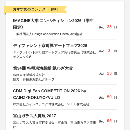
おすすめのコンテスト
[PR]
IMAGINE大学 コンペティション2026《学生
23
限定》
あと
日
一般社団法人Design Association Liberal Arts協会
ディファレント京町堀アートフェア2026
2
あと
日
ディファレント京町堀アートフェア実行委員会（株式会社
チグニッタ内）
第34回 特種東海製紙 紙わざ大賞
23
あと
日
特種東海製紙株式会社
協力：特種東海製紙グループ
特別協賛：静岡県長泉町
CDM Digi Fab COMPETITION 2026 by
50
CAINZ×KOKUYO×VUILD
あと
日
株式会社カインズ、コクヨ株式会社、VUILD株式会社
富山ガラス大賞展 2027
95
あと
日
富山ガラス大賞展実行委員会、富山市、富山市ガラス美術
館