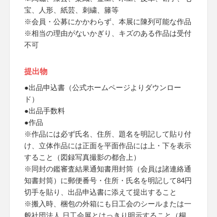
宝、人形、紙芸、刺繍、籐等
※会員・公募にかかわらず、本展に陳列可能な作品
※相当の理由がないかぎり、キズのある作品は受付
不可
提出物
●出品申込書（公式ホームページよりダウンロー
ド）
●出品手数料
●作品
※作品には必ず氏名、住所、題名を明記して貼り付
け、立体作品には正面を平面作品には上・下を表示
すること（図録写真撮影の都合上）
※同封の鑑審査結果通知書用封筒（会員は諸連絡通
知書封筒）に郵便番号・住所・氏名を明記して84円
切手を貼り、出品申込書に添えて提出すること
※搬入時、梱包の外箱にも日工会のシールまたは一
般社団法人 日工会展とはっきり明示すること（桐