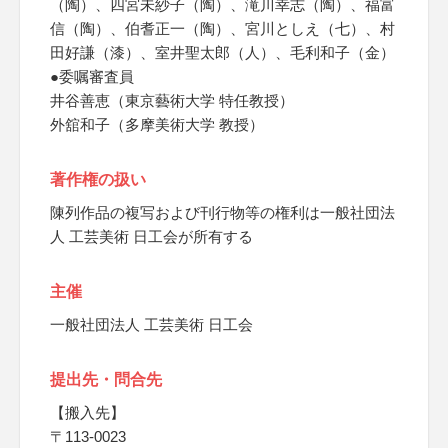
（陶）、四宮未紗子（陶）、滝川幸志（陶）、福富
信（陶）、伯耆正一（陶）、宮川としえ（七）、村
田好謙（漆）、室井聖太郎（人）、毛利和子（金）
●委嘱審査員
井谷善恵（東京藝術大学 特任教授）
外舘和子（多摩美術大学 教授）
著作権の扱い
陳列作品の複写および刊行物等の権利は一般社団法
人 工芸美術 日工会が所有する
主催
一般社団法人 工芸美術 日工会
提出先・問合先
【搬入先】
〒113-0023