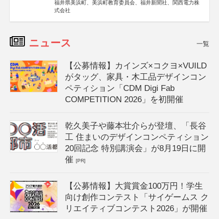
福井県美浜町、美浜町教育委員会、福井新聞社、関西電力株
式会社
ニュース
一覧
【公募情報】カインズ×コクヨ×VUILD
がタッグ、家具・木工品デザインコン
ペティション「CDM Digi Fab
COMPETITION 2026」を初開催
乾久美子や藤本壮介らが登壇、「長谷
工 住まいのデザインコンペティション
20回記念 特別講演会」が8月19日に開
催
[PR]
【公募情報】大賞賞金100万円！学生
向け創作コンテスト「サイゲームス ク
リエイティブコンテスト2026」が開催