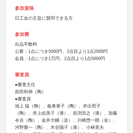
参加資格
日工会の主旨に賛同できる方
参加費
出品手数料
公募：1点につき5000円、2点目より1点2500円
会員：1点につき1万円、2点目より1点5000円
審査員
●審査主任
前田和伸（陶）
●審査員
池上 猛（陶）、板鼻泰子（陶）、井出照子
（陶）、井上絵美子（漆）、岩渕浩之（漆）、加藤
令吉（陶）、金井大輔（染）、川崎惣一朗（金）、
河野榮一（陶）、木谷陽子（漆）、小林英夫