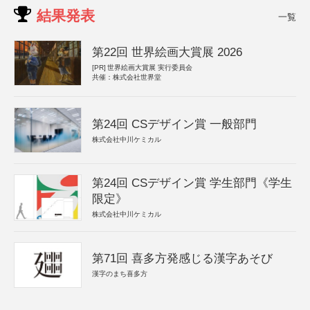
結果発表
一覧
第22回 世界絵画大賞展 2026
[PR]
世界絵画大賞展 実行委員会
共催：株式会社世界堂
第24回 CSデザイン賞 一般部門
株式会社中川ケミカル
第24回 CSデザイン賞 学生部門《学生
限定》
株式会社中川ケミカル
第71回 喜多方発感じる漢字あそび
漢字のまち喜多方