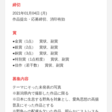
締切
2021年01月04日 (月)
作品提出・応募締切、消印有効
賞
●金賞（1点） 賞状、副賞
●銀賞（2点） 賞状、副賞
●銅賞（3点） 賞状、副賞
●特別賞（1点程度） 賞状、副賞
●佳作（若干数） 賞状、副賞
募集内容
テーマにそった未発表の写真
※新潟県内で撮影した作品に限る
※日本に生息する野鳥を対象とし、愛鳥思想の高揚
普及にそった作品とする
※野鳥への配慮を欠いた作品、明らかにストレスを