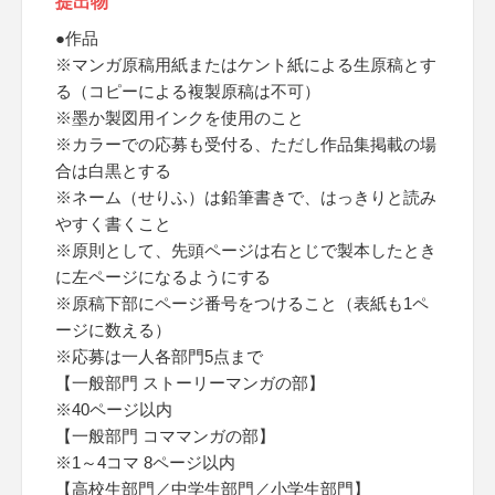
提出物
●作品
※マンガ原稿用紙またはケント紙による生原稿とす
る（コピーによる複製原稿は不可）
※墨か製図用インクを使用のこと
※カラーでの応募も受付る、ただし作品集掲載の場
合は白黒とする
※ネーム（せりふ）は鉛筆書きで、はっきりと読み
やすく書くこと
※原則として、先頭ページは右とじで製本したとき
に左ページになるようにする
※原稿下部にページ番号をつけること（表紙も1ペ
ージに数える）
※応募は一人各部門5点まで
【一般部門 ストーリーマンガの部】
※40ページ以内
【一般部門 コママンガの部】
※1～4コマ 8ページ以内
【高校生部門／中学生部門／小学生部門】