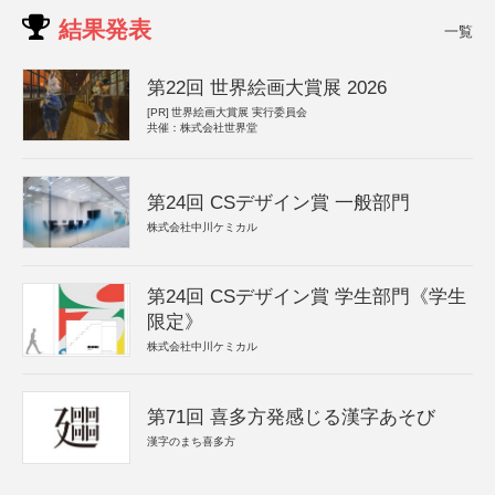
結果発表
一覧
第22回 世界絵画大賞展 2026
[PR]
世界絵画大賞展 実行委員会
共催：株式会社世界堂
第24回 CSデザイン賞 一般部門
株式会社中川ケミカル
第24回 CSデザイン賞 学生部門《学生
限定》
株式会社中川ケミカル
第71回 喜多方発感じる漢字あそび
漢字のまち喜多方