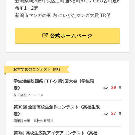
新潟県新潟市中央区古町通6番町971-7 GEO古町通6
番町1・2階
新潟市マンガの家 内 にいがたマンガ大賞 TR係
公式ホームページ
おすすめのコンテスト
[PR]
学生短編映画祭 FFF-S 第9回大会《学生限
29
定》
あと
日
株式会社フェローズ
第30回 全国高校生創作コンテスト《高校生限
27
定》
あと
日
國學院大學、高校生新聞社
第3回 高校生広報アイデアコンテスト《高校