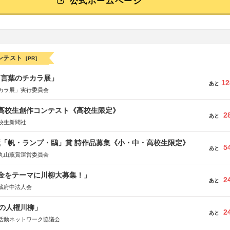
公式ホームページ
ンテスト
[PR]
と言葉のチカラ展」
12
あと
カラ展」実行委員会
国高校生創作コンテスト《高校生限定》
2
あと
校生新聞社
薫「帆・ランプ・鷗」賞 詩作品募集《小・中・高校生限定》
5
あと
丸山薫賞運営委員会
税金をテーマに川柳大募集！」
2
あと
蔵府中法人会
の人権川柳」
2
あと
活動ネットワーク協議会