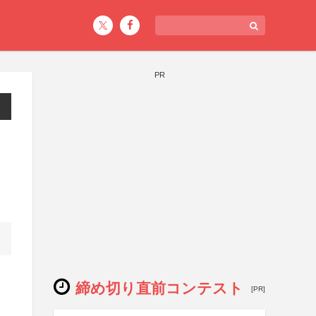
PR
締め切り直前コンテスト
[PR]