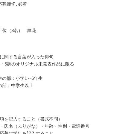
応募締切､必着
上位（3名） 鉢花
に関する言葉が入った俳句
7・5調のオリジナル未発表作品に限る
生の部：小学1～6年生
の部：中学生以上
項を記入すること（書式不問）
・氏名（ふりがな）・年齢・性別・電話番号
応募は学年を記入すること