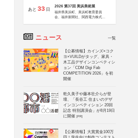
2026 第37回 美浜美術展
33
あと
日
福井県美浜町、美浜町教育委員
会、福井新聞社、関西電力株式会
社
ニュース
一覧
【公募情報】カインズ×コク
ヨ×VUILDがタッグ、家具・
木工品デザインコンペティシ
ョン「CDM Digi Fab
COMPETITION 2026」を初
開催
乾久美子や藤本壮介らが登
壇、「長谷工 住まいのデザ
インコンペティション 20回
記念 特別講演会」が8月19日
に開催
[PR]
【公募情報】大賞賞金100万
円！学生向け創作コンテスト