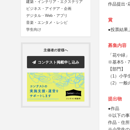
建築・インテリア・エクステリア
作品提出･
ビジネス・アイデア・企画
デジタル・Web・アプリ
賞
音楽・エンタメ・レシピ
●投票結果
学生向け
募集内容
主催者の皆様へ
「花や緑」
※基本5・
コンテスト掲載申し込み
【部門】
（1）小学
（2）一般
提出物
●作品
※以下の事
作品・住所
※小学生の