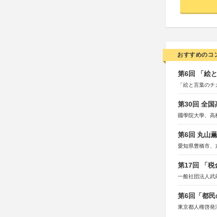
おすすめのコ
第6回 「絵
「絵と言葉のチ
第30回 全
國學院大學、高
第6回 丸山
愛知県豊橋市、
第17回 「
一般社団法人武
第6回「都民
東京都人権啓発