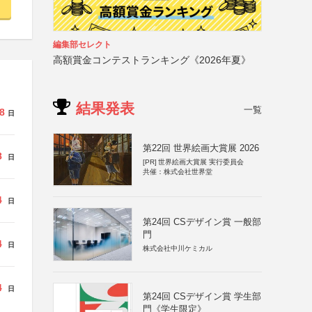
編集部セレクト
高額賞金コンテストランキング《2026年夏》
結果発表
一覧
8
日
第22回 世界絵画大賞展 2026
8
日
[PR]
世界絵画大賞展 実行委員会
共催：株式会社世界堂
4
日
第24回 CSデザイン賞 一般部
門
4
日
株式会社中川ケミカル
4
日
第24回 CSデザイン賞 学生部
門《学生限定》