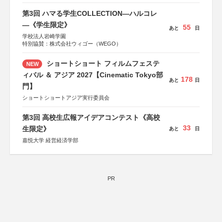
第3回 ハマる学生COLLECTION―ハルコレ
―《学生限定》
55
あと
日
学校法人岩崎学園
特別協賛：株式会社ウィゴー（WEGO）
ショートショート フィルムフェステ
NEW
ィバル ＆ アジア 2027【Cinematic Tokyo部
178
あと
日
門】
ショートショートアジア実行委員会
第3回 高校生広報アイデアコンテスト《高校
33
生限定》
あと
日
嘉悦大学 経営経済学部
PR