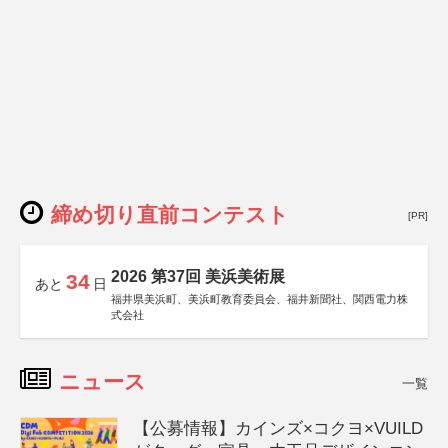
締め切り直前コンテスト
[PR]
2026 第37回 美浜美術展
34
あと
日
福井県美浜町、美浜町教育委員会、福井新聞社、関西電力株
式会社
ニュース
一覧
【公募情報】カインズ×コクヨ×VUILD