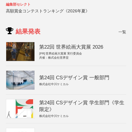
編集部セレクト
高額賞金コンテストランキング《2026年夏》
結果発表
一覧
第22回 世界絵画大賞展 2026
[PR]
世界絵画大賞展 実行委員会
共催：株式会社世界堂
第24回 CSデザイン賞 一般部門
株式会社中川ケミカル
第24回 CSデザイン賞 学生部門《学生
限定》
株式会社中川ケミカル