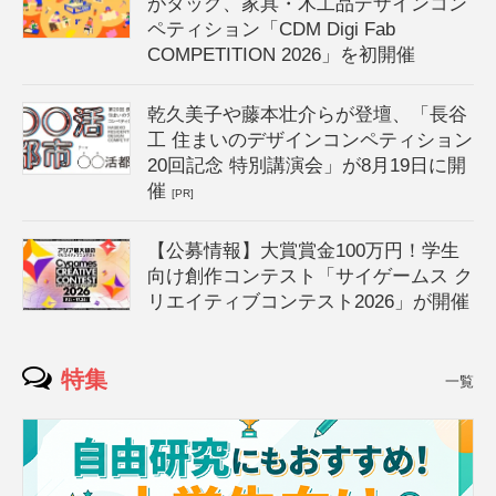
がタッグ、家具・木工品デザインコン
ペティション「CDM Digi Fab
COMPETITION 2026」を初開催
乾久美子や藤本壮介らが登壇、「長谷
工 住まいのデザインコンペティション
20回記念 特別講演会」が8月19日に開
催
[PR]
【公募情報】大賞賞金100万円！学生
向け創作コンテスト「サイゲームス ク
リエイティブコンテスト2026」が開催
特集
一覧