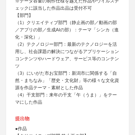
※データ容量の制作仕様を越えた作品やウイルスチ
ェックに該当した作品出品は受付不可
【部門】
（1）クリエイティブ部門（静止画の部／動画の部
／アプリの部／生成AIの部）：テーマ「シンカ（進
化・深化）」
（2）テクノロジー部門：最新のテクノロジーを活
用し、社会課題の解決につながるアプリケーション
コンテンツやハードウェア、サービス等のコンテン
ツ
（3）にいがた市お宝部門：新潟市に関係する「自
然・まちなみ」「歴史・文化財」等の様々な文化資
源を作品テーマ・素材とした作品
（4）干支部門：来年の干支「午（うま）」をテー
マにした作品
提出物
●作品