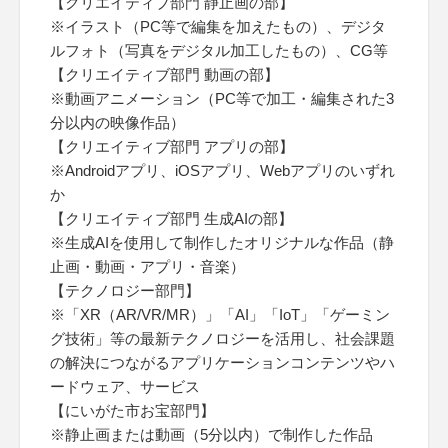
【クリエイティブ部門 静止画の部】
※イラスト（PC等で編集を加えたもの）、デジタ
ルフォト（写真をデジタル加工したもの）、CG等
【クリエイティブ部門 動画の部】
※動画アニメーション（PC等で加工・編集された3
分以内の映像作品）
【クリエイティブ部門 アプリの部】
※Androidアプリ、iOSアプリ、Webアプリのいずれ
か
【クリエイティブ部門 生成AIの部】
※生成AIを使用して制作したオリジナルな作品（静
止画・動画・アプリ・音楽）
【テクノロジー部門】
※「XR（AR/VR/MR）」「AI」「IoT」「ゲーミン
グ技術」等の最新テクノロジーを活用し、社会課題
の解決につながるアプリケーションコンテンツやハ
ードウェア、サービス
【にいがた市お宝部門】
※静止画または動画（5分以内）で制作した作品