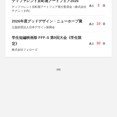
ディファレント京町堀アートフェア2026
3
あと
日
ディファレント京町堀アートフェア実行委員会（株式会社
チグニッタ内）
2026年度グッドデザイン・ニューホープ賞
10
あと
日
公益財団法人日本デザイン振興会
学生短編映画祭 FFF-S 第9回大会《学生限
30
定》
あと
日
株式会社フェローズ
PR