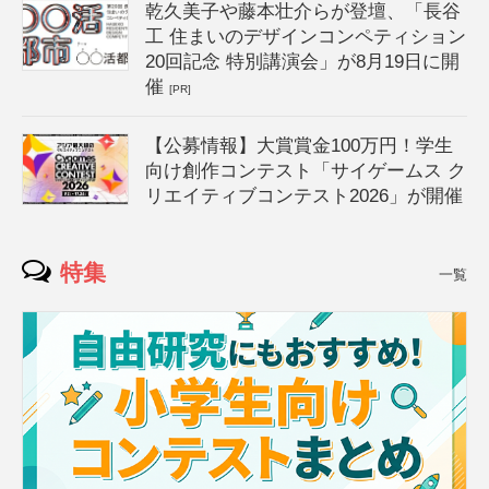
乾久美子や藤本壮介らが登壇、「長谷
工 住まいのデザインコンペティション
20回記念 特別講演会」が8月19日に開
催
[PR]
【公募情報】大賞賞金100万円！学生
向け創作コンテスト「サイゲームス ク
リエイティブコンテスト2026」が開催
特集
一覧