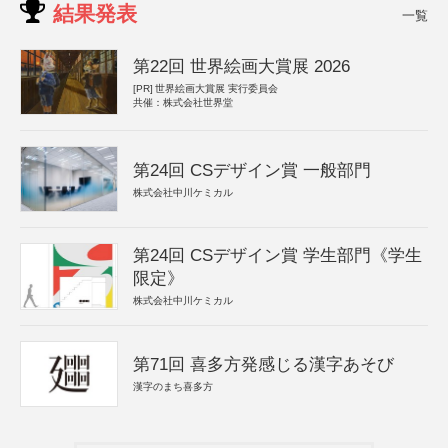
結果発表
一覧
第22回 世界絵画大賞展 2026
[PR]
世界絵画大賞展 実行委員会
共催：株式会社世界堂
第24回 CSデザイン賞 一般部門
株式会社中川ケミカル
第24回 CSデザイン賞 学生部門《学生
限定》
株式会社中川ケミカル
第71回 喜多方発感じる漢字あそび
漢字のまち喜多方