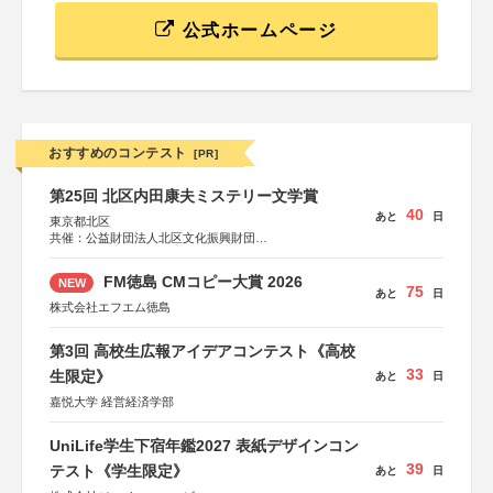
公式ホームページ
おすすめのコンテスト
[PR]
第25回 北区内田康夫ミステリー文学賞
40
あと
日
東京都北区
共催：公益財団法人北区文化振興財団
協力：一般財団法人内田康夫財団
協賛：株式会社実業之日本社
FM徳島 CMコピー大賞 2026
NEW
75
あと
日
株式会社エフエム徳島
第3回 高校生広報アイデアコンテスト《高校
33
生限定》
あと
日
嘉悦大学 経営経済学部
UniLife学生下宿年鑑2027 表紙デザインコン
39
テスト《学生限定》
あと
日