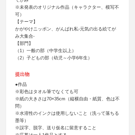
※未発表のオリジナル作品（キャラクター、模写不
可）
【テーマ】
かがやけニッポン、がんばれ私-元気の出る絵てが
み大集合-
【部門】
（1）一般の部（中学生以上）
（2）子どもの部（幼児～小学6年生）
提出物
●作品
※彩色はタオル筆でなくても可
※紙の大きさは70×35cm（縦横自由・紙質、色は不
問）
※水溶性のインクは使用しないこと（洗って落ちる
墨等）
※誤字、脱字、送り仮名に留意すること
※応募は一人1作品とする