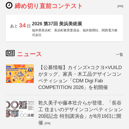
締め切り直前コンテスト
[PR]
2026 第37回 美浜美術展
34
あと
日
福井県美浜町、美浜町教育委員会、福井新聞社、関西電力株
式会社
ニュース
一覧
【公募情報】カインズ×コクヨ×VUILD
がタッグ、家具・木工品デザインコン
ペティション「CDM Digi Fab
COMPETITION 2026」を初開催
乾久美子や藤本壮介らが登壇、「長谷
工 住まいのデザインコンペティション
20回記念 特別講演会」が8月19日に開
催
[PR]