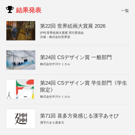
結果発表
一覧
第22回 世界絵画大賞展 2026
[PR]
世界絵画大賞展 実行委員会
共催：株式会社世界堂
第24回 CSデザイン賞 一般部門
株式会社中川ケミカル
第24回 CSデザイン賞 学生部門《学生
限定》
株式会社中川ケミカル
第71回 喜多方発感じる漢字あそび
漢字のまち喜多方