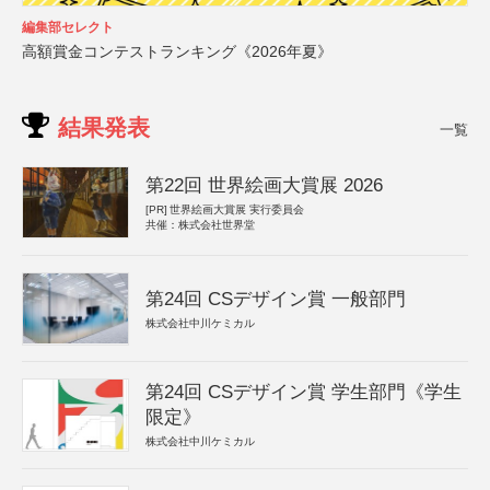
編集部セレクト
高額賞金コンテストランキング《2026年夏》
結果発表
一覧
第22回 世界絵画大賞展 2026
[PR]
世界絵画大賞展 実行委員会
共催：株式会社世界堂
第24回 CSデザイン賞 一般部門
株式会社中川ケミカル
第24回 CSデザイン賞 学生部門《学生
限定》
株式会社中川ケミカル