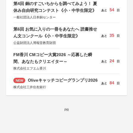
第4回 銅のすごいちからを調べてみよう！ 夏
54
休み自由研究コンテスト《小・中学生限定》
あと
日
一般社団法人日本銅センター
第6回 お気に入りの一冊をあなたへ 読書推せ
35
ん文コンクール《小・中学生限定》
あと
日
公益財団法人博報堂教育財団
FM香川 CMコピー大賞2026 ～応募した瞬
24
間、あなたもクリエイター～
あと
日
株式会社エフエム香川
Oliveキャッチコピーグランプリ2026
NEW
84
あと
日
株式会社三井住友銀行
PR