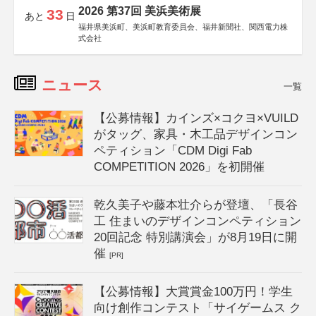
2026 第37回 美浜美術展
33
あと
日
福井県美浜町、美浜町教育委員会、福井新聞社、関西電力株
式会社
ニュース
一覧
【公募情報】カインズ×コクヨ×VUILD
がタッグ、家具・木工品デザインコン
ペティション「CDM Digi Fab
COMPETITION 2026」を初開催
乾久美子や藤本壮介らが登壇、「長谷
工 住まいのデザインコンペティション
20回記念 特別講演会」が8月19日に開
催
[PR]
【公募情報】大賞賞金100万円！学生
向け創作コンテスト「サイゲームス ク