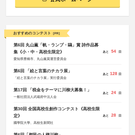
おすすめのコンテスト
[PR]
第6回 丸山薫「帆・ランプ・鷗」賞 詩作品募
54
集《小・中・高校生限定》
あと
日
愛知県豊橋市、丸山薫賞運営委員会
第6回 「絵と言葉のチカラ展」
128
あと
日
「絵と言葉のチカラ展」実行委員会
第17回 「税金をテーマに川柳大募集！」
24
あと
日
一般社団法人武蔵府中法人会
第30回 全国高校生創作コンテスト《高校生限
28
定》
あと
日
國學院大學、高校生新聞社
第6回「都民の人権川柳」