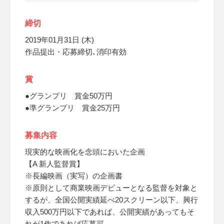
締切
2019年01月31日 (木)
作品提出・応募締切､消印有効
賞
●グランプリ 賞金50万円
●準グランプリ 賞金25万円
募集内容
現実的な映画化を念頭においた企画
【A 新人監督賞】
※長編映画（実写）の企画書
※原則として商業映画デビューとなる監督を対象と
するが、全国公開実績延べ20スクリーン以下、興行
収入500万円以下であれば、公開実績があってもそ
れが1作であれば応募可