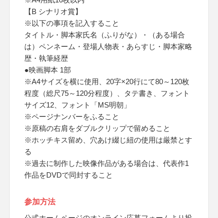
【B シナリオ賞】
※以下の事項を記入すること
タイトル・脚本家氏名（ふりがな）・（ある場合
は）ペンネーム・登場人物表・あらすじ・脚本家略
歴・執筆経歴
●映画脚本 1部
※A4サイズを横に使用、20字×20行にて80～120枚
程度（総尺75～120分程度）、タテ書き、フォント
サイズ12、フォント「MS明朝」
※ページナンバーをふること
※原稿の右肩をダブルクリップで留めること
※ホッチキス留め、穴あけ綴じ紐の使用は厳禁とす
る
※過去に制作した映像作品がある場合は、代表作1
作品をDVDで同封すること
参加方法
公式ホームページのオンライン応募フォームより投