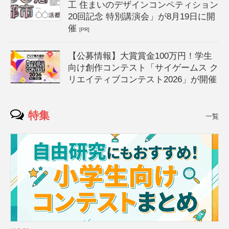
工 住まいのデザインコンペティション
20回記念 特別講演会」が8月19日に開
催
[PR]
【公募情報】大賞賞金100万円！学生
向け創作コンテスト「サイゲームス ク
リエイティブコンテスト2026」が開催
特集
一覧