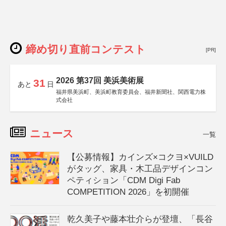
締め切り直前コンテスト
[PR]
2026 第37回 美浜美術展
31
あと
日
福井県美浜町、美浜町教育委員会、福井新聞社、関西電力株
式会社
ニュース
一覧
【公募情報】カインズ×コクヨ×VUILD
がタッグ、家具・木工品デザインコン
ペティション「CDM Digi Fab
COMPETITION 2026」を初開催
乾久美子や藤本壮介らが登壇、「長谷