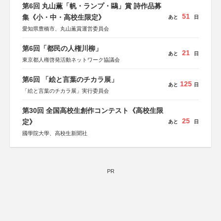
第6回 丸山薫「帆・ランプ・鷗」賞 詩作品募
51
集《小・中・高校生限定》
あと
日
愛知県豊橋市、丸山薫賞運営委員会
第6回「都民の人権川柳」
21
あと
日
東京都人権啓発活動ネットワーク協議会
第6回 「絵と言葉のチカラ展」
125
あと
日
「絵と言葉のチカラ展」実行委員会
第30回 全国高校生創作コンテスト《高校生限
25
定》
あと
日
國學院大學、高校生新聞社
PR