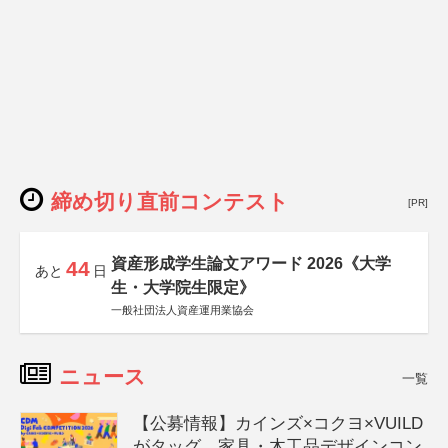
締め切り直前コンテスト
[PR]
資産形成学生論文アワード 2026《大学
44
あと
日
生・大学院生限定》
一般社団法人資産運用業協会
ニュース
一覧
【公募情報】カインズ×コクヨ×VUILD
がタッグ、家具・木工品デザインコン