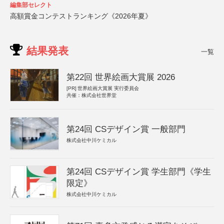
編集部セレクト
高額賞金コンテストランキング《2026年夏》
結果発表
一覧
第22回 世界絵画大賞展 2026
[PR]
世界絵画大賞展 実行委員会
共催：株式会社世界堂
第24回 CSデザイン賞 一般部門
株式会社中川ケミカル
第24回 CSデザイン賞 学生部門《学生
限定》
株式会社中川ケミカル