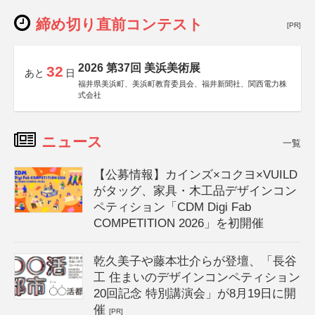
締め切り直前コンテスト
[PR]
2026 第37回 美浜美術展
32
あと
日
福井県美浜町、美浜町教育委員会、福井新聞社、関西電力株
式会社
ニュース
一覧
【公募情報】カインズ×コクヨ×VUILD
がタッグ、家具・木工品デザインコン
ペティション「CDM Digi Fab
COMPETITION 2026」を初開催
乾久美子や藤本壮介らが登壇、「長谷
工 住まいのデザインコンペティション
20回記念 特別講演会」が8月19日に開
催
[PR]