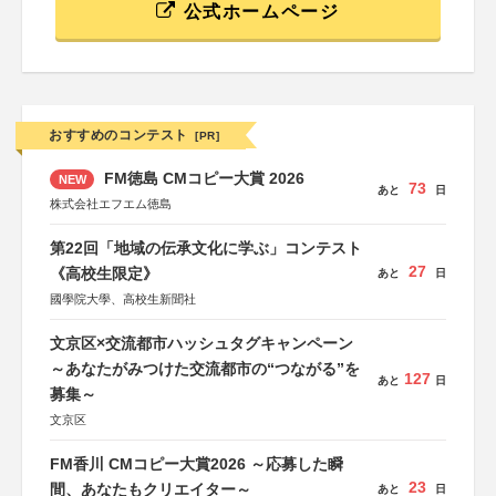
公式ホームページ
おすすめのコンテスト
[PR]
FM徳島 CMコピー大賞 2026
NEW
73
あと
日
株式会社エフエム徳島
第22回「地域の伝承文化に学ぶ」コンテスト
27
《高校生限定》
あと
日
國學院大學、高校生新聞社
文京区×交流都市ハッシュタグキャンペーン
～あなたがみつけた交流都市の“つながる”を
127
あと
日
募集～
文京区
FM香川 CMコピー大賞2026 ～応募した瞬
23
間、あなたもクリエイター～
あと
日