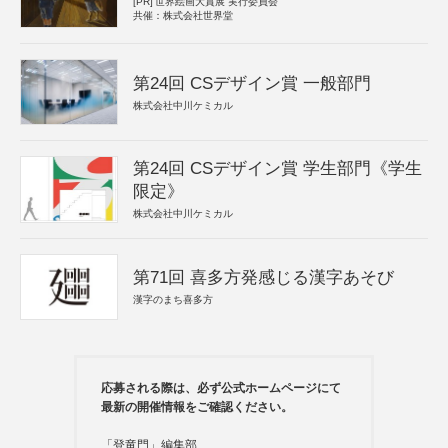
[PR]
世界絵画大賞展 実行委員会
共催：株式会社世界堂
第24回 CSデザイン賞 一般部門
株式会社中川ケミカル
第24回 CSデザイン賞 学生部門《学生
限定》
株式会社中川ケミカル
第71回 喜多方発感じる漢字あそび
漢字のまち喜多方
応募される際は、必ず公式ホームページにて
最新の開催情報をご確認ください。
「登竜門」編集部