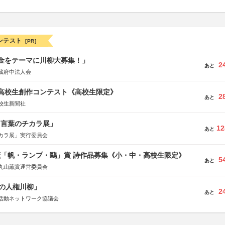
ンテスト
[PR]
税金をテーマに川柳大募集！」
2
あと
蔵府中法人会
国高校生創作コンテスト《高校生限定》
2
あと
校生新聞社
と言葉のチカラ展」
12
あと
カラ展」実行委員会
薫「帆・ランプ・鷗」賞 詩作品募集《小・中・高校生限定》
5
あと
丸山薫賞運営委員会
の人権川柳」
2
あと
活動ネットワーク協議会