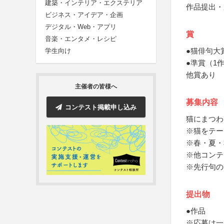
建築・インテリア・エクステリア
作品提出・
ビジネス・アイデア・企画
デジタル・Web・アプリ
賞
音楽・エンタメ・レシピ
●猫俳句大
学生向け
●準賞（1
他賞あり
主催者の皆様へ
募集内容
コンテスト掲載申し込み
猫にまつわ
※猫をテー
※春・夏・
※他コンテ
※先行句の
提出物
●作品
※応募は一