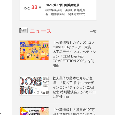
2026 第37回 美浜美術展
33
あと
日
福井県美浜町、美浜町教育委員
会、福井新聞社、関西電力株式会
社
ニュース
一覧
【公募情報】カインズ×コク
ヨ×VUILDがタッグ、家具・
木工品デザインコンペティシ
ョン「CDM Digi Fab
COMPETITION 2026」を初
開催
乾久美子や藤本壮介らが登
壇、「長谷工 住まいのデザ
インコンペティション 20回
記念 特別講演会」が8月19日
に開催
[PR]
【公募情報】大賞賞金100万
こ
円！学生向け創作コンテスト