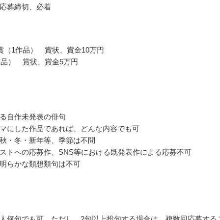
応募締切、必着
賞（1作品） 賞状、賞金10万円
作品） 賞状、賞金5万円
る自作未発表の俳句
マにした作品であれば、どんな内容でも可
秋・冬・新年等、季節は不問
ストへの応募作、SNS等における既発表作による応募不可
明らかな類想類句は不可
人何句でも可、ただし、2句以上投句する場合は、複数回応募する