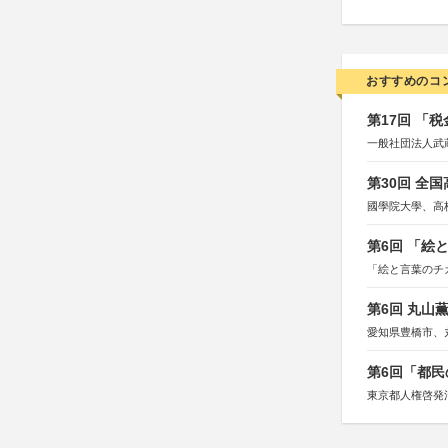
おすすめのコ
第17回 「
一般社団法人武
第30回 全
國學院大學、高
第6回 「絵
「絵と言葉のチ
第6回 丸山
愛知県豊橋市、
第6回「都民
東京都人権啓発