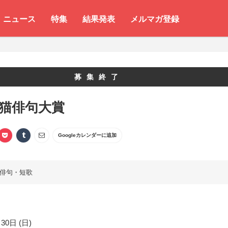
ニュース
特集
結果発表
メルマガ登録
募集終了
 猫俳句大賞
Googleカレンダーに追加
俳句・短歌
30日 (日)