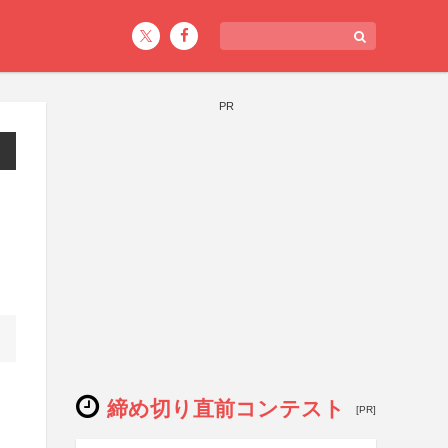
PR
締め切り直前コンテスト
[PR]