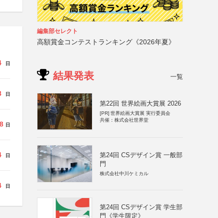
編集部セレクト
高額賞金コンテストランキング《2026年夏》
4
日
結果発表
一覧
8
日
第22回 世界絵画大賞展 2026
[PR]
世界絵画大賞展 実行委員会
共催：株式会社世界堂
8
日
4
第24回 CSデザイン賞 一般部
日
門
株式会社中川ケミカル
4
日
第24回 CSデザイン賞 学生部
門《学生限定》