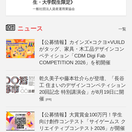
生・大学院生限定》
一般社団法人資産運用業協会
ニュース
一覧
【公募情報】カインズ×コクヨ×VUILD
がタッグ、家具・木工品デザインコン
ペティション「CDM Digi Fab
COMPETITION 2026」を初開催
乾久美子や藤本壮介らが登壇、「長谷
工 住まいのデザインコンペティション
20回記念 特別講演会」が8月19日に開
催
[PR]
【公募情報】大賞賞金100万円！学生
向け創作コンテスト「サイゲームス ク
リエイティブコンテスト2026」が開催