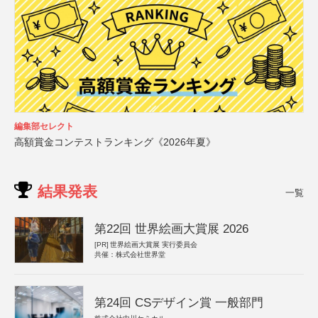
編集部セレクト
高額賞金コンテストランキング《2026年夏》
結果発表
一覧
第22回 世界絵画大賞展 2026
[PR]
世界絵画大賞展 実行委員会
共催：株式会社世界堂
第24回 CSデザイン賞 一般部門