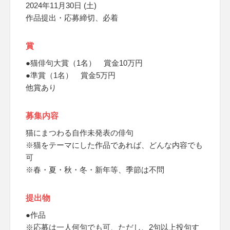
2024年11月30日 (土)
作品提出・応募締切、必着
賞
●猫俳句大賞（1名） 賞金10万円
●準賞（1名） 賞金5万円
他賞あり
募集内容
猫にまつわる自作未発表の俳句
※猫をテーマにした作品であれば、どんな内容でも
可
※春・夏・秋・冬・新年等、季節は不問
提出物
●作品
※応募は一人何句でも可、ただし、2句以上投句す