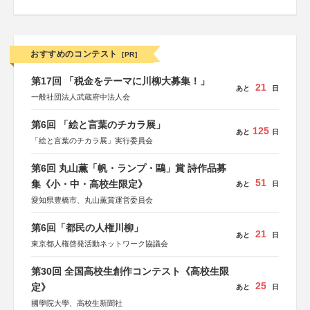
おすすめのコンテスト
[PR]
第17回 「税金をテーマに川柳大募集！」
21
あと
日
一般社団法人武蔵府中法人会
第6回 「絵と言葉のチカラ展」
125
あと
日
「絵と言葉のチカラ展」実行委員会
第6回 丸山薫「帆・ランプ・鷗」賞 詩作品募
51
集《小・中・高校生限定》
あと
日
愛知県豊橋市、丸山薫賞運営委員会
第6回「都民の人権川柳」
21
あと
日
東京都人権啓発活動ネットワーク協議会
第30回 全国高校生創作コンテスト《高校生限
25
定》
あと
日
國學院大學、高校生新聞社