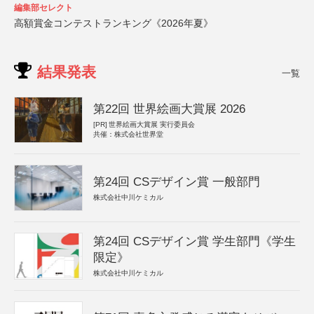
編集部セレクト
高額賞金コンテストランキング《2026年夏》
結果発表
一覧
第22回 世界絵画大賞展 2026
[PR]
世界絵画大賞展 実行委員会
共催：株式会社世界堂
第24回 CSデザイン賞 一般部門
株式会社中川ケミカル
第24回 CSデザイン賞 学生部門《学生
限定》
株式会社中川ケミカル