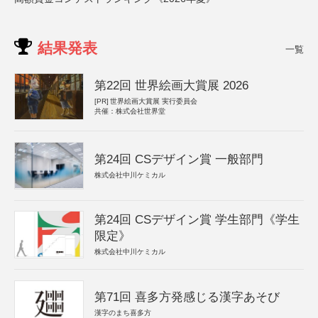
結果発表
一覧
第22回 世界絵画大賞展 2026
[PR]
世界絵画大賞展 実行委員会
共催：株式会社世界堂
第24回 CSデザイン賞 一般部門
株式会社中川ケミカル
第24回 CSデザイン賞 学生部門《学生
限定》
株式会社中川ケミカル
第71回 喜多方発感じる漢字あそび
漢字のまち喜多方