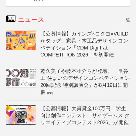
ニュース
一覧
【公募情報】カインズ×コクヨ×VUILD
がタッグ、家具・木工品デザインコン
ペティション「CDM Digi Fab
COMPETITION 2026」を初開催
乾久美子や藤本壮介らが登壇、「長谷
工 住まいのデザインコンペティション
20回記念 特別講演会」が8月19日に開
催
[PR]
【公募情報】大賞賞金100万円！学生
向け創作コンテスト「サイゲームス ク
リエイティブコンテスト2026」が開催