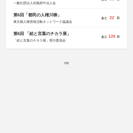
一般社団法人武蔵府中法人会
第6回「都民の人権川柳」
22
あと
日
東京都人権啓発活動ネットワーク協議会
第6回 「絵と言葉のチカラ展」
126
あと
日
「絵と言葉のチカラ展」実行委員会
PR