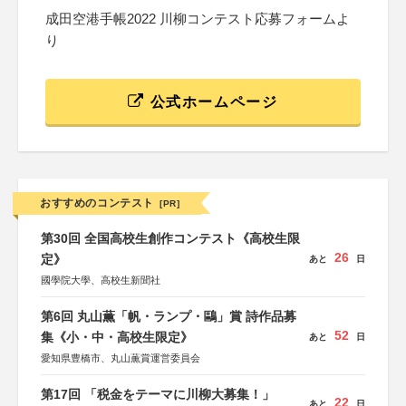
成田空港手帳2022 川柳コンテスト応募フォームよ
り
公式ホームページ
おすすめのコンテスト
[PR]
第30回 全国高校生創作コンテスト《高校生限
26
定》
あと
日
國學院大學、高校生新聞社
第6回 丸山薫「帆・ランプ・鷗」賞 詩作品募
52
集《小・中・高校生限定》
あと
日
愛知県豊橋市、丸山薫賞運営委員会
第17回 「税金をテーマに川柳大募集！」
22
あと
日