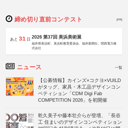
締め切り直前コンテスト
[PR]
2026 第37回 美浜美術展
31
あと
日
福井県美浜町、美浜町教育委員会、福井新聞社、関西電力株
式会社
ニュース
一覧
【公募情報】カインズ×コクヨ×VUILD
がタッグ、家具・木工品デザインコン
ペティション「CDM Digi Fab
COMPETITION 2026」を初開催
乾久美子や藤本壮介らが登壇、「長谷
工 住まいのデザインコンペティション