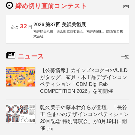
締め切り直前コンテスト
[PR]
2026 第37回 美浜美術展
32
あと
日
福井県美浜町、美浜町教育委員会、福井新聞社、関西電力株
式会社
ニュース
一覧
【公募情報】カインズ×コクヨ×VUILD
がタッグ、家具・木工品デザインコン
ペティション「CDM Digi Fab
COMPETITION 2026」を初開催
乾久美子や藤本壮介らが登壇、「長谷
工 住まいのデザインコンペティション
20回記念 特別講演会」が8月19日に開
催
[PR]