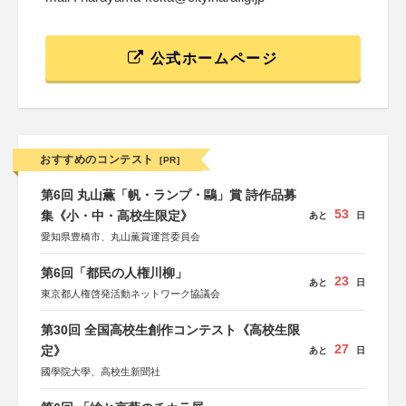
公式ホームページ
おすすめのコンテスト
[PR]
第6回 丸山薫「帆・ランプ・鷗」賞 詩作品募
53
集《小・中・高校生限定》
あと
日
愛知県豊橋市、丸山薫賞運営委員会
第6回「都民の人権川柳」
23
あと
日
東京都人権啓発活動ネットワーク協議会
第30回 全国高校生創作コンテスト《高校生限
27
定》
あと
日
國學院大學、高校生新聞社