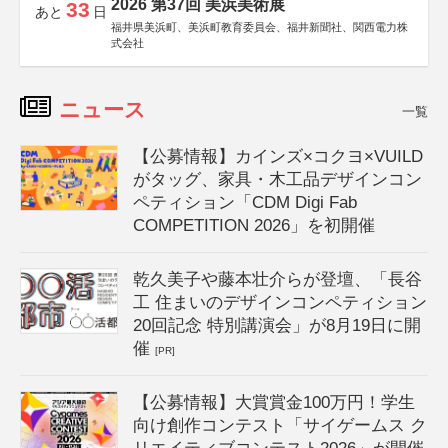
2026 第37回 美浜美術展
33
あと
日
福井県美浜町、美浜町教育委員会、福井新聞社、関西電力株
式会社
ニュース
一覧
【公募情報】カインズ×コクヨ×VUILD
がタッグ、家具・木工品デザインコン
ペティション「CDM Digi Fab
COMPETITION 2026」を初開催
乾久美子や藤本壮介らが登壇、「長谷
工 住まいのデザインコンペティション
20回記念 特別講演会」が8月19日に開
催
[PR]
【公募情報】大賞賞金100万円！学生
向け創作コンテスト「サイゲームス ク