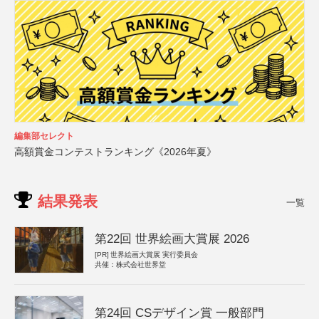
編集部セレクト
高額賞金コンテストランキング《2026年夏》
結果発表
一覧
第22回 世界絵画大賞展 2026
[PR]
世界絵画大賞展 実行委員会
共催：株式会社世界堂
第24回 CSデザイン賞 一般部門